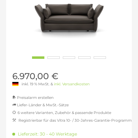
6.970,00 €
inkl. 19 % MwSt. &
inkl. Versandkosten
Preisalarm erstellen
Liefer-Länder & MwSt.-Sätze
6 weitere Varianten, Zubehör & passende Produkte
MwSt.-befreit: 5.857,14 €
Registrierbar für das Vitra 10- / 30-Jahres-Garantie-Programm
inkl. 16% MwSt.: 6.794,29 €
inkl. 20% MwSt.: 7.028,57 €
Lieferzeit: 30 - 40 Werktage
inkl. 21% MwSt.: 7.087,14 €