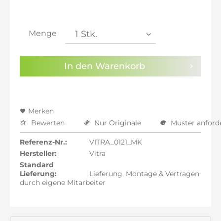
inkl. 21% MwSt.: 7.087,14 €
inkl. 21% MwSt.: 7.087,14 €
inkl. 22% MwSt.: 7.145,71 €
Menge
Sie haben die
Datenschutzbestimmungen
zur
Kenntnis genommen.
In den
Warenkorb
Preisalarm aktivieren
Merken
Bewerten
Nur Originale
Muster anford
Referenz-Nr.:
VITRA_0121_MK
Hersteller:
Vitra
Standard
Lieferung:
Lieferung, Montage & Vertragen
durch eigene Mitarbeiter