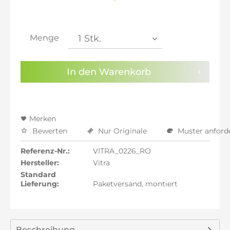
inkl. 20% MwSt.: 297,48 €
inkl. 21% MwSt.: 299,96 €
inkl. 21% MwSt.: 299,96 €
inkl. 21% MwSt.: 299,96 €
Menge
inkl. 22% MwSt.: 302,44 €
Sie haben die
Datenschutzbestimmungen
zur
In den
Warenkorb
Kenntnis genommen.
Preisalarm aktivieren
Merken
Bewerten
Nur Originale
Muster anford
Referenz-Nr.:
VITRA_0226_RO
Hersteller:
Vitra
Standard
Lieferung:
Paketversand, montiert
Beschreibung