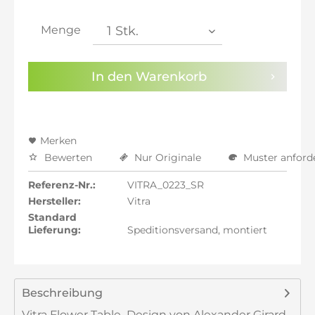
inkl. 21% MwSt.: 777,86 €
inkl. 21% MwSt.: 777,86 €
Menge
inkl. 22% MwSt.: 784,29 €
Sie haben die
Datenschutzbestimmungen
zur
In den
Warenkorb
Kenntnis genommen.
Preisalarm aktivieren
Merken
Bewerten
Nur Originale
Muster anford
Referenz-Nr.:
VITRA_0223_SR
Hersteller:
Vitra
Standard
Lieferung:
Speditionsversand, montiert
Beschreibung
Vitra Flower Table  Design von Alexander Girard,