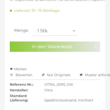
inkl. 16% MwSt.: 682,35 €
inkl. 20% MwSt.: 705,88 €
Lieferzeit: 10 - 15 Werktage
inkl. 21% MwSt.: 711,76 €
inkl. 21% MwSt.: 711,76 €
inkl. 21% MwSt.: 711,76 €
inkl. 22% MwSt.: 717,65 €
Menge
Sie haben die
Datenschutzbestimmungen
zur
Kenntnis genommen.
In den
Warenkorb
Preisalarm aktivieren
Merken
Bewerten
Nur Originale
Muster anford
Referenz-Nr.:
VITRA_0095_SW
Hersteller:
Vitra
Standard
Lieferung:
Speditionsversand, montiert