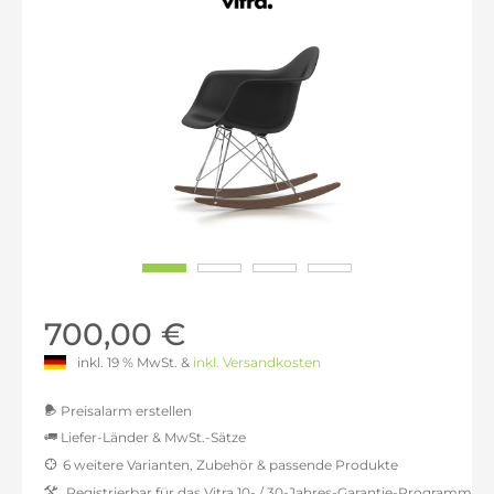
700,00 €
inkl. 19 % MwSt. &
inkl. Versandkosten
Preisalarm erstellen
Liefer-Länder & MwSt.-Sätze
6 weitere Varianten, Zubehör & passende Produkte
MwSt.-befreit: 588,24 €
Registrierbar für das Vitra 10- / 30-Jahres-Garantie-Programm