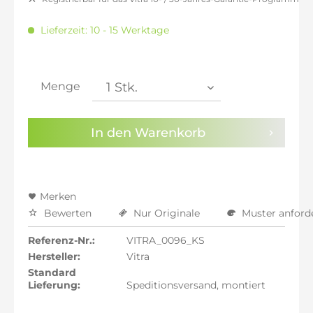
inkl. 16% MwSt.: 682,35 €
inkl. 20% MwSt.: 705,88 €
Lieferzeit: 10 - 15 Werktage
inkl. 21% MwSt.: 711,76 €
inkl. 21% MwSt.: 711,76 €
inkl. 21% MwSt.: 711,76 €
inkl. 22% MwSt.: 717,65 €
Menge
Sie haben die
Datenschutzbestimmungen
zur
Kenntnis genommen.
In den
Warenkorb
Preisalarm aktivieren
Merken
Bewerten
Nur Originale
Muster anford
Referenz-Nr.:
VITRA_0096_KS
Hersteller:
Vitra
Standard
Lieferung:
Speditionsversand, montiert