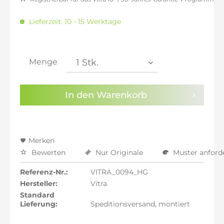
inkl. 16% MwSt.: 682,35 €
inkl. 20% MwSt.: 705,88 €
Lieferzeit: 10 - 15 Werktage
inkl. 21% MwSt.: 711,76 €
inkl. 21% MwSt.: 711,76 €
inkl. 21% MwSt.: 711,76 €
inkl. 22% MwSt.: 717,65 €
Menge
Sie haben die
Datenschutzbestimmungen
zur
Kenntnis genommen.
In den
Warenkorb
Preisalarm aktivieren
Merken
Bewerten
Nur Originale
Muster anford
Referenz-Nr.:
VITRA_0094_HG
Hersteller:
Vitra
Standard
Lieferung:
Speditionsversand, montiert