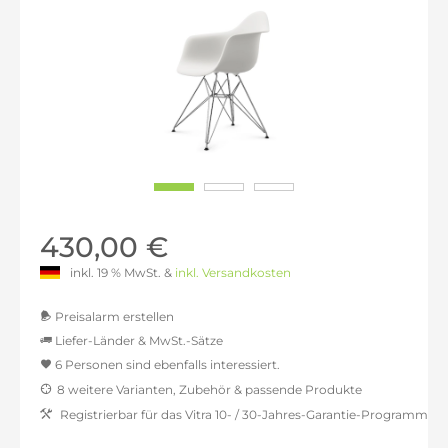
430,00 €
inkl. 19 % MwSt. &
inkl. Versandkosten
Preisalarm erstellen
Liefer-Länder & MwSt.-Sätze
6 Personen sind ebenfalls interessiert.
MwSt.-befreit: 361,34 €
8 weitere Varianten, Zubehör & passende Produkte
inkl. 16% MwSt.: 419,16 €
Registrierbar für das Vitra 10- / 30-Jahres-Garantie-Programm
inkl. 20% MwSt.: 433,61 €
inkl. 21% MwSt.: 437,23 €