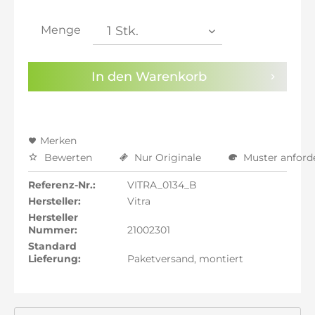
inkl. 21% MwSt.: 472,82 €
inkl. 21% MwSt.: 472,82 €
Menge
inkl. 22% MwSt.: 476,72 €
Sie haben die
Datenschutzbestimmungen
zur
In den
Warenkorb
Kenntnis genommen.
Preisalarm aktivieren
Merken
Bewerten
Nur Originale
Muster anford
Referenz-Nr.:
VITRA_0134_B
Hersteller:
Vitra
Hersteller
Nummer:
21002301
Standard
Lieferung:
Paketversand, montiert