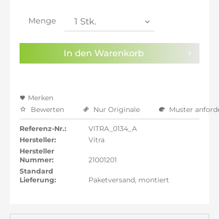
inkl. 21% MwSt.: 472,82 €
inkl. 21% MwSt.: 472,82 €
Menge
inkl. 22% MwSt.: 476,72 €
Sie haben die
Datenschutzbestimmungen
zur
In den
Warenkorb
Kenntnis genommen.
Preisalarm aktivieren
Merken
Bewerten
Nur Originale
Muster anford
Referenz-Nr.:
VITRA_0134_A
Hersteller:
Vitra
Hersteller
Nummer:
21001201
Standard
Lieferung:
Paketversand, montiert