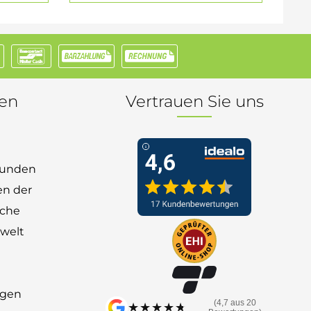
nen
Vertrauen Sie uns
 Kunden
en der
nche
welt
ngen
(4,7 aus 20
★★★★★
★★★★★