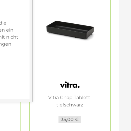
die
en ein
it nicht
ungen
,
Vitra Chap Tablett,
tiefschwarz
35,00 €