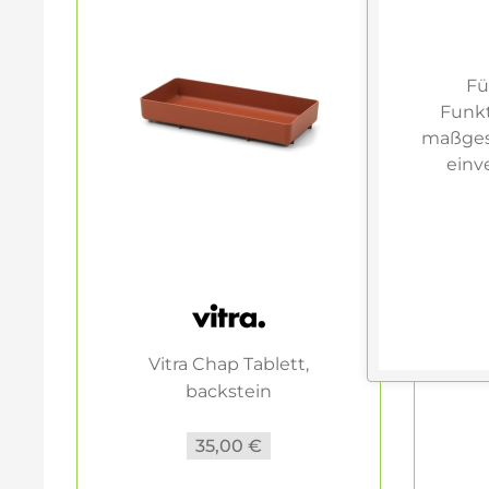
Fü
Funkt
maßgesc
einv
Vitra Chap Tablett,
backstein
35,00 €