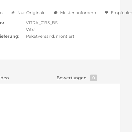
en
Nur Originale
Muster anfordern
Empfehle
.:
VITRA_0195_BS
Vitra
ieferung:
Paketversand, montiert
ideo
Bewertungen
0