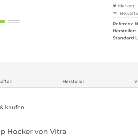
Merken
Bewert
Referenz-Nr
Hersteller:
Standard L
haften
Hersteller
V
 & kaufen
ap Hocker von Vitra