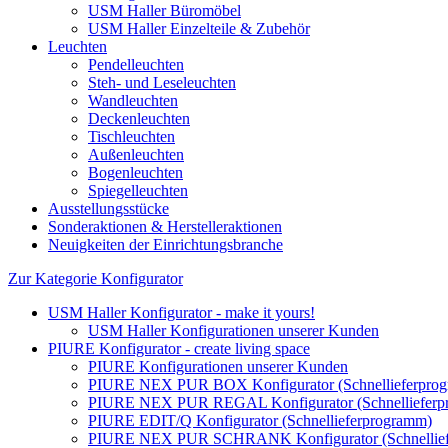
USM Haller Büromöbel
USM Haller Einzelteile & Zubehör
Leuchten
Pendelleuchten
Steh- und Leseleuchten
Wandleuchten
Deckenleuchten
Tischleuchten
Außenleuchten
Bogenleuchten
Spiegelleuchten
Ausstellungsstücke
Sonderaktionen & Herstelleraktionen
Neuigkeiten der Einrichtungsbranche
Zur Kategorie Konfigurator
USM Haller Konfigurator - make it yours!
USM Haller Konfigurationen unserer Kunden
PIURE Konfigurator - create living space
PIURE Konfigurationen unserer Kunden
PIURE NEX PUR BOX Konfigurator (Schnellieferpro
PIURE NEX PUR REGAL Konfigurator (Schnellieferp
PIURE EDIT/Q Konfigurator (Schnellieferprogramm)
PIURE NEX PUR SCHRANK Konfigurator (Schnellief