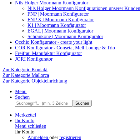
Nils Holger Moormann Konfigurator
Nils Holger Moormann Konfigurationen unserer Kunde
FNP | Moormann Konfigurator
FNP X | Moormann Konfigurator
K1 | Moormann Konfigurator
EGAL | Moormann Konfigurator
Schrankone | Moormann Konfigurator
Occhio Konfigurator - create your light
COR Konfigurator - Conseta, Mell Lounge & Trio
Freifrau Manufaktur Konfigurator
JORI Konfigurator
Zur Kategorie Kontakt
Zur Kategorie Mallorca
Zur Kategorie Objekteinrichtung
Menü
Suchen
Suchen
Merkzettel
Ihr Konto
Menü schließen
Ihr Konto
Anmelden
oder
registrieren