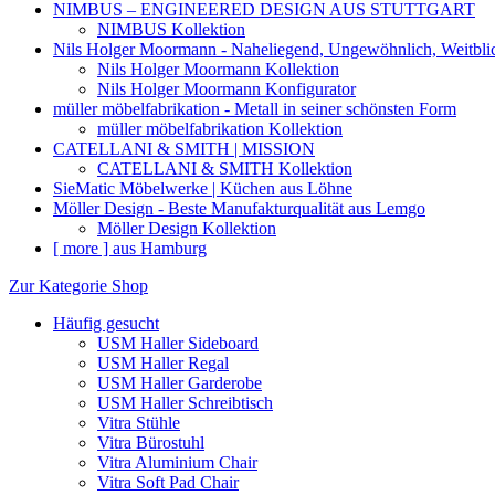
NIMBUS – ENGINEERED DESIGN AUS STUTTGART
NIMBUS Kollektion
Nils Holger Moormann - Naheliegend, Ungewöhnlich, Weitbli
Nils Holger Moormann Kollektion
Nils Holger Moormann Konfigurator
müller möbelfabrikation - Metall in seiner schönsten Form
müller möbelfabrikation Kollektion
CATELLANI & SMITH | MISSION
CATELLANI & SMITH Kollektion
SieMatic Möbelwerke | Küchen aus Löhne
Möller Design - Beste Manufakturqualität aus Lemgo
Möller Design Kollektion
[ more ] aus Hamburg
Zur Kategorie Shop
Häufig gesucht
USM Haller Sideboard
USM Haller Regal
USM Haller Garderobe
USM Haller Schreibtisch
Vitra Stühle
Vitra Bürostuhl
Vitra Aluminium Chair
Vitra Soft Pad Chair