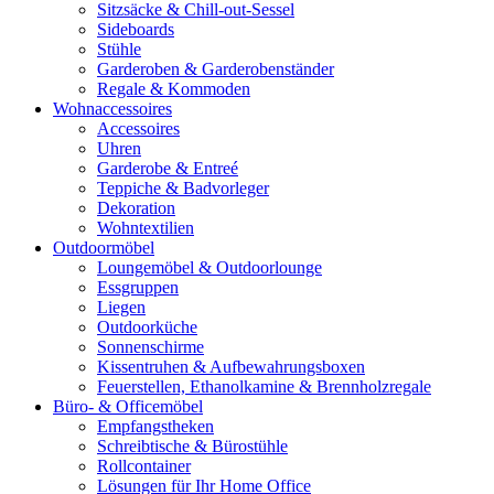
Sitzsäcke & Chill-out-Sessel
Sideboards
Stühle
Garderoben & Garderobenständer
Regale & Kommoden
Wohnaccessoires
Accessoires
Uhren
Garderobe & Entreé
Teppiche & Badvorleger
Dekoration
Wohntextilien
Outdoormöbel
Loungemöbel & Outdoorlounge
Essgruppen
Liegen
Outdoorküche
Sonnenschirme
Kissentruhen & Aufbewahrungsboxen
Feuerstellen, Ethanolkamine & Brennholzregale
Büro- & Officemöbel
Empfangstheken
Schreibtische & Bürostühle
Rollcontainer
Lösungen für Ihr Home Office