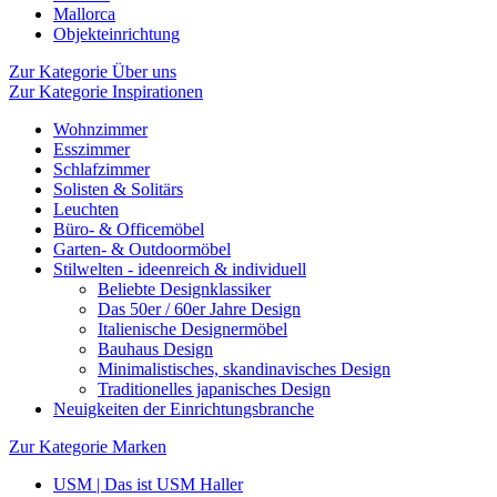
Mallorca
Objekteinrichtung
Zur Kategorie Über uns
Zur Kategorie Inspirationen
Wohnzimmer
Esszimmer
Schlafzimmer
Solisten & Solitärs
Leuchten
Büro- & Officemöbel
Garten- & Outdoormöbel
Stilwelten - ideenreich & individuell
Beliebte Designklassiker
Das 50er / 60er Jahre Design
Italienische Designermöbel
Bauhaus Design
Minimalistisches, skandinavisches Design
Traditionelles japanisches Design
Neuigkeiten der Einrichtungsbranche
Zur Kategorie Marken
USM | Das ist USM Haller