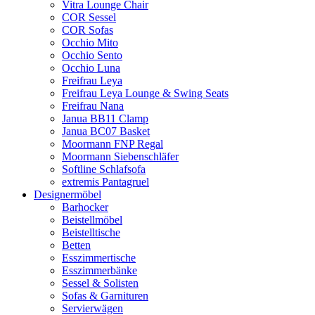
Vitra Lounge Chair
COR Sessel
COR Sofas
Occhio Mito
Occhio Sento
Occhio Luna
Freifrau Leya
Freifrau Leya Lounge & Swing Seats
Freifrau Nana
Janua BB11 Clamp
Janua BC07 Basket
Moormann FNP Regal
Moormann Siebenschläfer
Softline Schlafsofa
extremis Pantagruel
Designermöbel
Barhocker
Beistellmöbel
Beistelltische
Betten
Esszimmertische
Esszimmerbänke
Sessel & Solisten
Sofas & Garnituren
Servierwägen