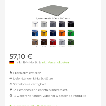
57,10 €
inkl. 19 % MwSt. &
inkl. Versandkosten
Preisalarm erstellen
Liefer-Länder & MwSt.-Sätze
Staffelpreise verfügbar!
MwSt.-befreit: 47,90 €
33 Personen sind ebenfalls interessiert.
Menge
Stückpreis
inkl. 16% MwSt.: 55,56 €
15 weitere Varianten, Zubehör & passende Produkte
inkl. 20% MwSt.: 57,48 €
bis
15
57,10 €
inkl. 21% MwSt.: 57,96 €