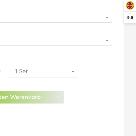
arm aktivieren
9,5
e
den
Warenkorb