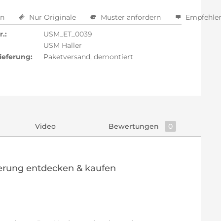
en
Nur Originale
Muster anfordern
Empfehle
.:
USM_ET_0039
USM Haller
ieferung:
Paketversand, demontiert
Video
Bewertungen
0
terung entdecken & kaufen