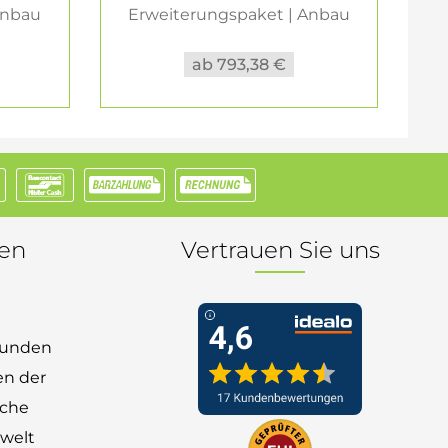
Anbau
Erweiterungspaket | Anbau
E
3 Ebenen...
ab 793,38 €
nen
Vertrauen Sie uns
 Kunden
en der
nche
welt