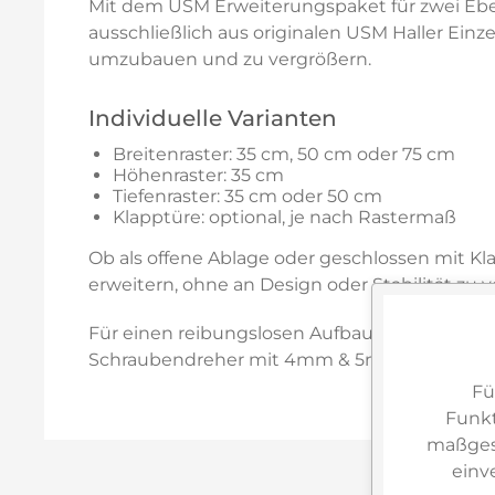
Mit dem USM Erweiterungspaket für zwei Eben
ausschließlich aus originalen USM Haller Einze
umzubauen und zu vergrößern.
Individuelle Varianten
Breitenraster: 35 cm, 50 cm oder 75 cm
Höhenraster: 35 cm
Tiefenraster: 35 cm oder 50 cm
Klapptüre: optional, je nach Rastermaß
Ob als offene Ablage oder geschlossen mit K
erweitern, ohne an Design oder Stabilität zu v
Für einen reibungslosen Aufbau sind die pa
Schraubendreher mit 4mm & 5mm sowie Sch
Fü
Funkt
maßgesc
einv