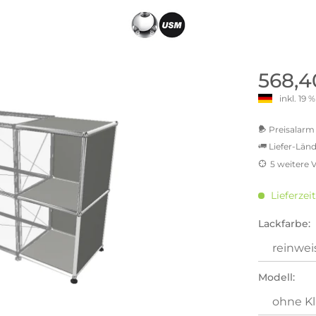
old | Polstermöbel aus Bad
& Chill-out-Sessel
Büro- & Officemöbel
s
NIMBUS – ENGINEERED DESI
Empfangstheken
STUTTGART
Schreibtische & Bürostühle
NIMBUS Kollektion
n & Garderobenständer
Outdoormöbel und
Rollcontainer
568,4
ssoires
 Kommoden
Lösungen für Ihr Home Offi
inkl. 19
ollektion
USM Haller Büromöbel
Nils Holger Moormann - Nahe
Ungewöhnlich, Weitblickend
USM Haller Einzelteile & Zu
Preisalarm 
oires
Nils Holger Moormann Koll
Liefer-Länd
o - Leidenschaft für
es
el
5 weitere 
Nils Holger Moormann Konf
MwSt.-be
sco Kollektion
inkl. 16
 & Entreé
Lieferzeit
inkl. 2
& Badvorleger
inkl. 21
Lackfarbe:
inkl. 21
n
inkl. 21
lien
inkl. 2
Modell:
Sie hab
genomme