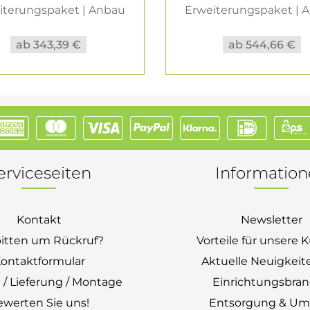
iterungspaket | Anbau
Erweiterungspaket | 
1 Ebene...
2 Ebene...
ab 343,39 €
ab 544,66 €
erviceseiten
Informatio
Kontakt
Newsletter
bitten um Rückruf?
Vorteile für unsere
ontaktformular
Aktuelle Neuigkeit
 / Lieferung / Montage
Einrichtungsbra
ewerten Sie uns!
Entsorgung & Um