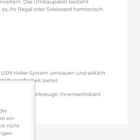
 erweitern. Das Umbaupaket besteht
gt es, Ihr Regal oder Sideboard harmonisch
r USM Haller System umbauen und seitlich
taltungsfreiheit bietet.
. Enthaltene Werkzeuge: Innensechskant
die
en ein
it nicht
ungen