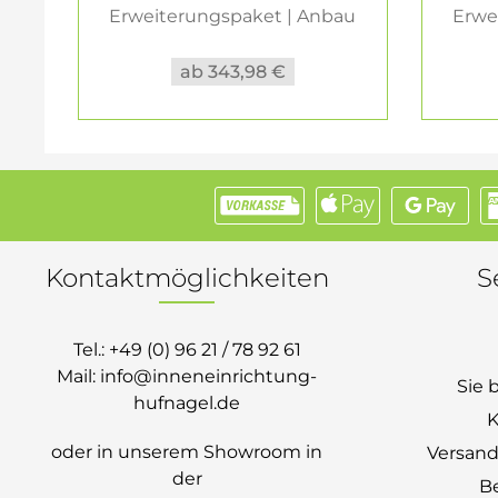
Erweiterungspaket | Anbau
Erwe
1 Ebene...
ab 343,98 €
Kontaktmöglichkeiten
S
Tel.:
+49 (0) 96 21 / 78 92 61
Mail:
info@inneneinrichtung-
Sie 
hufnagel.de
K
oder in unserem Showroom in
Versand
der
B