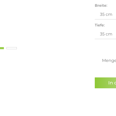
Breite:
Preisal
Tiefe:
Meng
In 