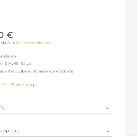
Möller Design - Beste Manufakturqualität
Ausstellungsstücke
aus Lemgo
GN AUS
Möller Design Kollektion
Sonderaktionen & Herstelleraktionen
0 €
ce
[ more ] aus Hamburg
 % MwSt. &
inkl. Versandkosten
Neuigkeiten der Einrichtungsbranche
liegend,
behör
erstellen
ektion
er & MwSt.-Sätze
Varianten, Zubehör & passende Produkte
igurator
freit: 477,31 €
% MwSt.: 553,68 €
: 10 - 15 Werktage
0% MwSt.: 572,77 €
% MwSt.: 577,55 €
% MwSt.: 577,55 €
% MwSt.: 577,55 €
2% MwSt.: 582,32 €
en die
Datenschutzbestimmungen
zur Kenntnis
n.