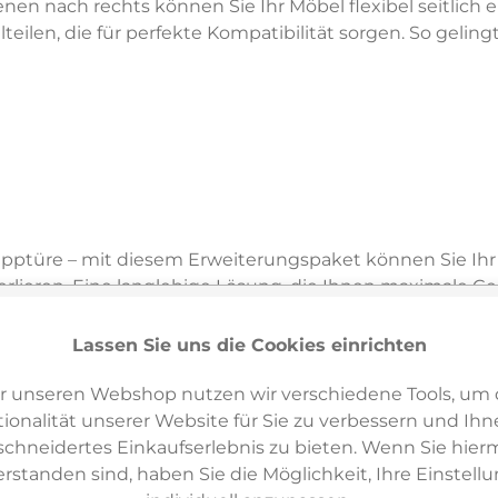
en nach rechts können Sie Ihr Möbel flexibel seitlich
lteilen, die für perfekte Kompatibilität sorgen. So gelin
lapptüre – mit diesem Erweiterungspaket können Sie Ih
erlieren. Eine langlebige Lösung, die Ihnen maximale Ges
ssenden Werkzeuge selbstverständlich im Set enthalten
Lassen Sie uns die Cookies einrichten
raubendreher PH2.
r unseren Webshop nutzen wir verschiedene Tools, um 
ionalität unserer Website für Sie zu verbessern und Ihn
hneidertes Einkaufserlebnis zu bieten. Wenn Sie hierm
erstanden sind, haben Sie die Möglichkeit, Ihre Einstell