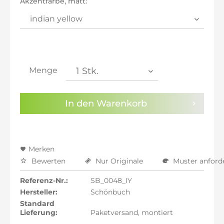
Akzentfarbe, matt:
inkl. 21% MwSt.: 447,39 €
inkl. 21% MwSt.: 447,39 €
inkl. 22% MwSt.: 451,09 €
Sie haben die
Datenschutzbestimmungen
zur
Kenntnis genommen.
Menge
Preisalarm aktivieren
In den
Warenkorb
Merken
Bewerten
Nur Originale
Muster anford
Referenz-Nr.:
SB_0048_IY
Hersteller:
Schönbuch
Standard
Lieferung:
Paketversand, montiert