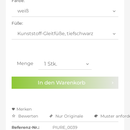
Farbe:
inkl. 21% MwSt.: 1.687,90 €
inkl. 21% MwSt.: 1.687,90 €
inkl. 22% MwSt.: 1.701,85 €
Füße:
Sie haben die
Datenschutzbestimmungen
zur
Kenntnis genommen.
Preisalarm aktivieren
Menge
In den
Warenkorb
Merken
Bewerten
Nur Originale
Muster anford
Referenz-Nr.:
PIURE_0039