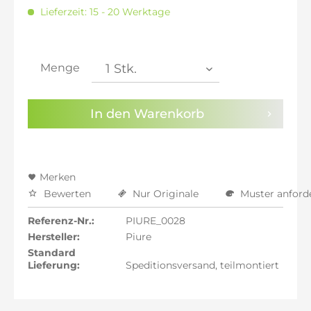
inkl. 20% MwSt.: 2.188,24 €
Lieferzeit: 15 - 20 Werktage
inkl. 21% MwSt.: 2.206,47 €
inkl. 21% MwSt.: 2.206,47 €
inkl. 21% MwSt.: 2.206,47 €
inkl. 22% MwSt.: 2.224,71 €
Menge
Sie haben die
Datenschutzbestimmungen
zur
Kenntnis genommen.
In den
Warenkorb
Preisalarm aktivieren
Merken
Bewerten
Nur Originale
Muster anford
Referenz-Nr.:
PIURE_0028
Hersteller:
Piure
Standard
Lieferung:
Speditionsversand, teilmontiert