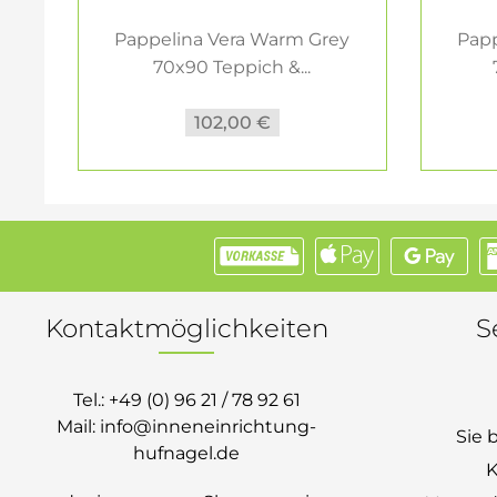
Pappelina Vera Warm Grey
Papp
70x90 Teppich &...
102,00 €
Kontaktmöglichkeiten
S
Tel.:
+49 (0) 96 21 / 78 92 61
Mail:
info@inneneinrichtung-
Sie 
hufnagel.de
K