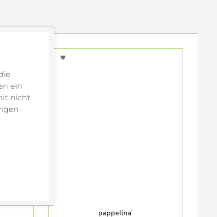
die
en ein
it nicht
ungen