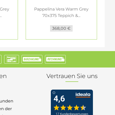
 Grey
Pappelina Vera Warm Grey
.
70x375 Teppich &...
368,00 €
nen
Vertrauen Sie uns
 Kunden
en der