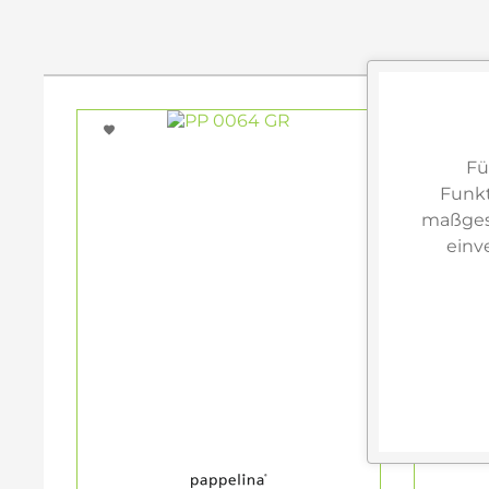
Fü
Funkt
maßgesc
einv