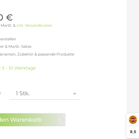
Möller Design - Beste Manufakturqualität
Ausstellungsstücke
aus Lemgo
GN AUS
0 €
Möller Design Kollektion
 % MwSt. &
inkl. Versandkosten
Sonderaktionen & Herstelleraktionen
ce
erstellen
[ more ] aus Hamburg
er & MwSt.-Sätze
Neuigkeiten der Einrichtungsbranche
liegend,
Varianten, Zubehör & passende Produkte
behör
efreit: 198,32 €
ektion
6% MwSt.: 230,05 €
: 5 - 10 Werktage
0% MwSt.: 237,98 €
igurator
% MwSt.: 239,97 €
% MwSt.: 239,97 €
% MwSt.: 239,97 €
e
% MwSt.: 241,95 €
en die
Datenschutzbestimmungen
zur Kenntnis
n.
den
Warenkorb
arm aktivieren
9,5