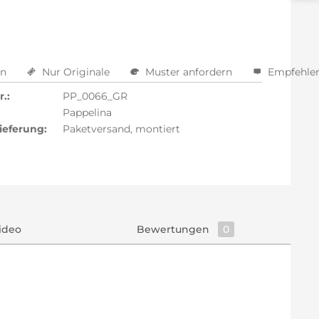
en
Nur Originale
Muster anfordern
Empfehle
.:
PP_0066_GR
Pappelina
ieferung:
Paketversand, montiert
ideo
Bewertungen
0