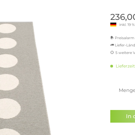
old | Polstermöbel aus Bad
& Chill-out-Sessel
Büro- & Officemöbel
s
NIMBUS – ENGINEERED DESI
Empfangstheken
236,0
STUTTGART
Schreibtische & Bürostühle
inkl. 19
NIMBUS Kollektion
n & Garderobenständer
Outdoormöbel und
Rollcontainer
ssoires
 Kommoden
Lösungen für Ihr Home Offi
Preisalarm 
ollektion
Liefer-Länd
USM Haller Büromöbel
Nils Holger Moormann - Nahe
Ungewöhnlich, Weitblickend
5 weitere 
USM Haller Einzelteile & Zu
oires
MwSt.-b
Nils Holger Moormann Koll
o - Leidenschaft für
inkl. 1
es
Lieferzeit
el
inkl. 2
Nils Holger Moormann Konf
inkl. 21
sco Kollektion
inkl. 21
 & Entreé
inkl. 21
Meng
& Badvorleger
inkl. 22
n
Sie hab
lien
genomme
In 
Preisal