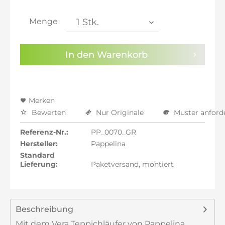
inkl. 21% MwSt.: 800,23 €
inkl. 21% MwSt.: 800,23 €
Menge
inkl. 22% MwSt.: 806,84 €
Sie haben die
Datenschutzbestimmungen
zur
In den
Warenkorb
Kenntnis genommen.
Preisalarm aktivieren
Merken
Bewerten
Nur Originale
Muster anford
Referenz-Nr.:
PP_0070_GR
Hersteller:
Pappelina
Standard
Lieferung:
Paketversand, montiert
Beschreibung
Mit dem Vera Teppichläufer von Pappelina,