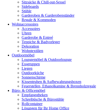
Sitzsäcke & Chill-out-Sessel
Sideboards
Stühle
Garderoben & Garderobenständer
Regale & Kommoden
Wohnaccessoires
Accessoires
Uhren
Garderobe & Entreé
Teppiche & Badvorleger
Dekoration
Wohntextilien
Outdoormöbel
Loungemöbel & Outdoorlounge
Essgruppen
Liegen
Outdoorküche
Sonnenschirme
Kissentruhen & Aufbewahrungsboxen
Feuerstellen, Ethanolkamine & Brennholzregale
Büro- & Officemöbel
Empfangstheken
Schreibtische & Bürostühle
Rollcontainer
Lösungen für Ihr Home Office