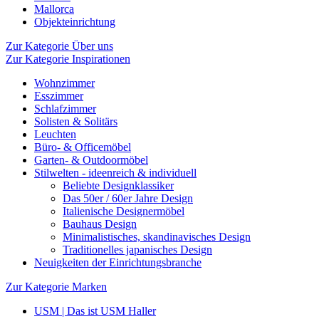
Mallorca
Objekteinrichtung
Zur Kategorie Über uns
Zur Kategorie Inspirationen
Wohnzimmer
Esszimmer
Schlafzimmer
Solisten & Solitärs
Leuchten
Büro- & Officemöbel
Garten- & Outdoormöbel
Stilwelten - ideenreich & individuell
Beliebte Designklassiker
Das 50er / 60er Jahre Design
Italienische Designermöbel
Bauhaus Design
Minimalistisches, skandinavisches Design
Traditionelles japanisches Design
Neuigkeiten der Einrichtungsbranche
Zur Kategorie Marken
USM | Das ist USM Haller