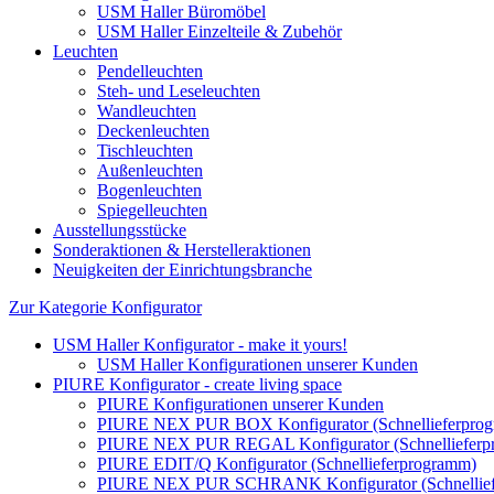
USM Haller Büromöbel
USM Haller Einzelteile & Zubehör
Leuchten
Pendelleuchten
Steh- und Leseleuchten
Wandleuchten
Deckenleuchten
Tischleuchten
Außenleuchten
Bogenleuchten
Spiegelleuchten
Ausstellungsstücke
Sonderaktionen & Herstelleraktionen
Neuigkeiten der Einrichtungsbranche
Zur Kategorie Konfigurator
USM Haller Konfigurator - make it yours!
USM Haller Konfigurationen unserer Kunden
PIURE Konfigurator - create living space
PIURE Konfigurationen unserer Kunden
PIURE NEX PUR BOX Konfigurator (Schnellieferpro
PIURE NEX PUR REGAL Konfigurator (Schnellieferp
PIURE EDIT/Q Konfigurator (Schnellieferprogramm)
PIURE NEX PUR SCHRANK Konfigurator (Schnellief