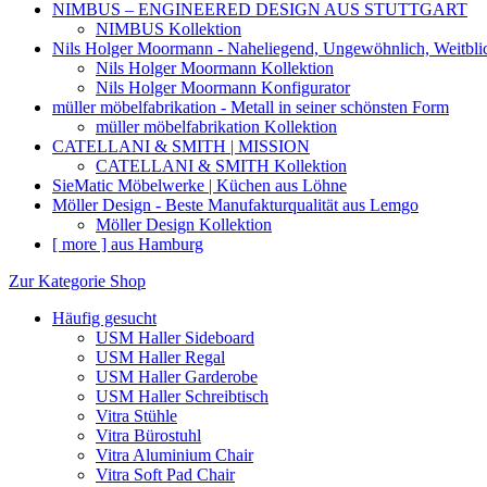
NIMBUS – ENGINEERED DESIGN AUS STUTTGART
NIMBUS Kollektion
Nils Holger Moormann - Naheliegend, Ungewöhnlich, Weitbli
Nils Holger Moormann Kollektion
Nils Holger Moormann Konfigurator
müller möbelfabrikation - Metall in seiner schönsten Form
müller möbelfabrikation Kollektion
CATELLANI & SMITH | MISSION
CATELLANI & SMITH Kollektion
SieMatic Möbelwerke | Küchen aus Löhne
Möller Design - Beste Manufakturqualität aus Lemgo
Möller Design Kollektion
[ more ] aus Hamburg
Zur Kategorie Shop
Häufig gesucht
USM Haller Sideboard
USM Haller Regal
USM Haller Garderobe
USM Haller Schreibtisch
Vitra Stühle
Vitra Bürostuhl
Vitra Aluminium Chair
Vitra Soft Pad Chair