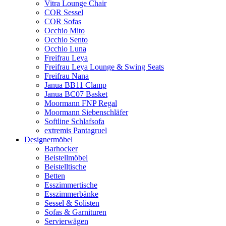
Vitra Lounge Chair
COR Sessel
COR Sofas
Occhio Mito
Occhio Sento
Occhio Luna
Freifrau Leya
Freifrau Leya Lounge & Swing Seats
Freifrau Nana
Janua BB11 Clamp
Janua BC07 Basket
Moormann FNP Regal
Moormann Siebenschläfer
Softline Schlafsofa
extremis Pantagruel
Designermöbel
Barhocker
Beistellmöbel
Beistelltische
Betten
Esszimmertische
Esszimmerbänke
Sessel & Solisten
Sofas & Garnituren
Servierwägen