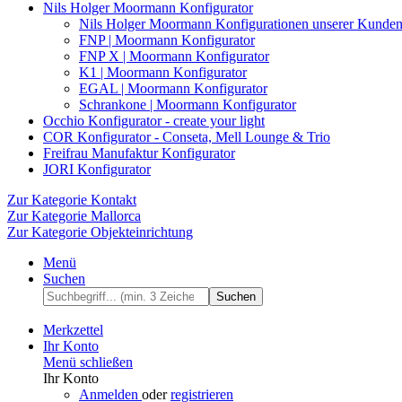
Nils Holger Moormann Konfigurator
Nils Holger Moormann Konfigurationen unserer Kunde
FNP | Moormann Konfigurator
FNP X | Moormann Konfigurator
K1 | Moormann Konfigurator
EGAL | Moormann Konfigurator
Schrankone | Moormann Konfigurator
Occhio Konfigurator - create your light
COR Konfigurator - Conseta, Mell Lounge & Trio
Freifrau Manufaktur Konfigurator
JORI Konfigurator
Zur Kategorie Kontakt
Zur Kategorie Mallorca
Zur Kategorie Objekteinrichtung
Menü
Suchen
Suchen
Merkzettel
Ihr Konto
Menü schließen
Ihr Konto
Anmelden
oder
registrieren