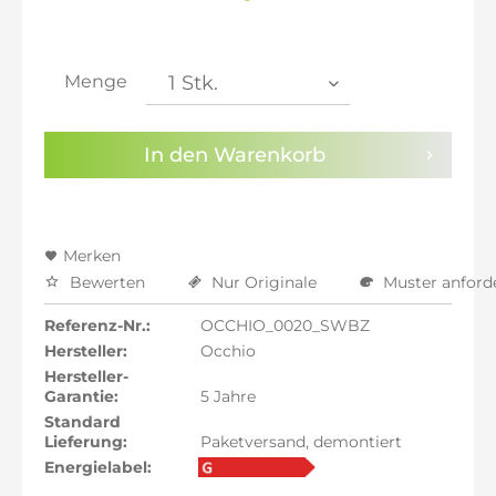
inkl. 20% MwSt.: 2.020,84 €
inkl. 21% MwSt.: 2.037,68 €
inkl. 21% MwSt.: 2.037,68 €
inkl. 21% MwSt.: 2.037,68 €
Menge
inkl. 22% MwSt.: 2.054,52 €
Sie haben die
Datenschutzbestimmungen
zur
In den
Warenkorb
Kenntnis genommen.
Preisalarm aktivieren
Merken
Bewerten
Nur Originale
Muster anford
Referenz-Nr.:
OCCHIO_0020_SWBZ
Hersteller:
Occhio
Hersteller-
Garantie:
5 Jahre
Standard
Lieferung:
Paketversand, demontiert
Energielabel: