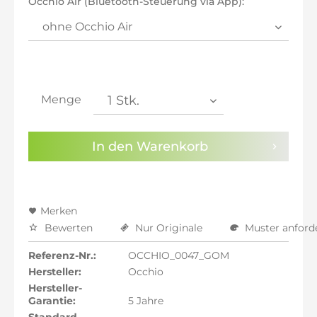
Occhio Air (Bluetooth-Steuerung via App):
inkl. 21% MwSt.: 2.114,96 €
inkl. 21% MwSt.: 2.114,96 €
inkl. 22% MwSt.: 2.132,44 €
Sie haben die
Datenschutzbestimmungen
zur
Kenntnis genommen.
Menge
Preisalarm aktivieren
In den
Warenkorb
Merken
Bewerten
Nur Originale
Muster anford
Referenz-Nr.:
OCCHIO_0047_GOM
Hersteller:
Occhio
Hersteller-
Garantie:
5 Jahre