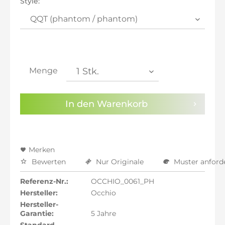
Style:
inkl. 21% MwSt.: 1.508,94 €
inkl. 21% MwSt.: 1.508,94 €
inkl. 22% MwSt.: 1.521,41 €
Sie haben die
Datenschutzbestimmungen
zur
Kenntnis genommen.
Menge
Preisalarm aktivieren
In den
Warenkorb
Merken
Bewerten
Nur Originale
Muster anford
Referenz-Nr.:
OCCHIO_0061_PH
Hersteller:
Occhio
Hersteller-
Garantie:
5 Jahre