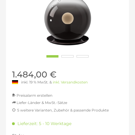
1.484,00 €
inkl. 19 % MwSt. &
inkl. Versandkosten
Preisalarm erstellen
Liefer-Länder & MwSt.-Sätze
5 weitere Varianten, Zubehör & passende Produkte
MwSt.-befreit: 1.247,06 €
inkl. 16% MwSt.: 1.446,59 €
Lieferzeit: 5 - 10 Werktage
inkl. 20% MwSt.: 1.496,47 €
inkl. 21% MwSt.: 1.508,94 €