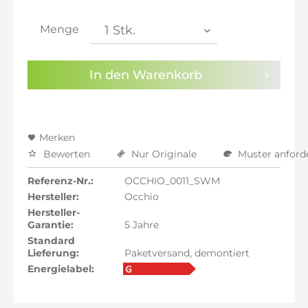
inkl. 21% MwSt.: 850,05 €
inkl. 21% MwSt.: 850,05 €
Menge
inkl. 22% MwSt.: 857,08 €
Sie haben die
Datenschutzbestimmungen
zur
In den
Warenkorb
Kenntnis genommen.
Preisalarm aktivieren
Merken
Bewerten
Nur Originale
Muster anford
Referenz-Nr.:
OCCHIO_0011_SWM
Hersteller:
Occhio
Hersteller-
Garantie:
5 Jahre
Standard
Lieferung:
Paketversand, demontiert
Energielabel: