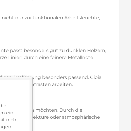
 nicht nur zur funktionalen Arbeitsleuchte,
iante passt besonders gut zu dunklen Hölzern,
ze Linien durch eine feinere Metallnote
t diese Ausführung besonders passend. Gioia
 und warmen Kontrasten arbeiten.
die
irkung wechseln möchten. Durch die
en ein
dschirmarbeit, Lektüre oder atmosphärische
it nicht
ungen