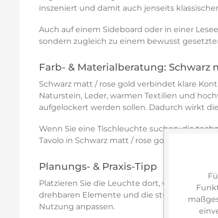
inszeniert und damit auch jenseits klassische
Auch auf einem Sideboard oder in einer Leseec
sondern zugleich zu einem bewusst gesetzte
Farb- & Materialberatung: Schwarz m
Schwarz matt / rose gold verbindet klare Kon
Naturstein, Leder, warmen Textilien und hoch
aufgelockert werden sollen. Dadurch wirkt die
Wenn Sie eine Tischleuchte suchen, die techn
Tavolo in Schwarz matt / rose gold eignet sich
Planungs- & Praxis-Tipp
Fü
Platzieren Sie die Leuchte dort, wo Sie zwi
Funkt
drehbaren Elemente und die stufenlos verstell
maßgesc
Nutzung anpassen.
einv