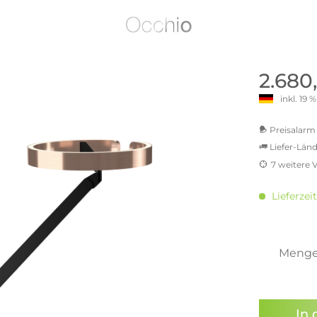
old | Polstermöbel aus Bad
& Chill-out-Sessel
Büro- & Officemöbel
s
NIMBUS – ENGINEERED DESI
Empfangstheken
STUTTGART
Schreibtische & Bürostühle
NIMBUS Kollektion
n & Garderobenständer
Outdoormöbel und
Rollcontainer
2.680
ssoires
 Kommoden
Lösungen für Ihr Home Offi
inkl. 19
ollektion
USM Haller Büromöbel
Nils Holger Moormann - Nahe
Ungewöhnlich, Weitblickend
USM Haller Einzelteile & Zu
Preisalarm 
oires
Nils Holger Moormann Koll
Liefer-Länd
o - Leidenschaft für
es
el
7 weitere 
Nils Holger Moormann Konf
MwSt.-be
sco Kollektion
inkl. 16
 & Entreé
Lieferzeit
inkl. 2
& Badvorleger
inkl. 21
inkl. 21
n
inkl. 21
Meng
lien
inkl. 22
Sie hab
genomme
In 