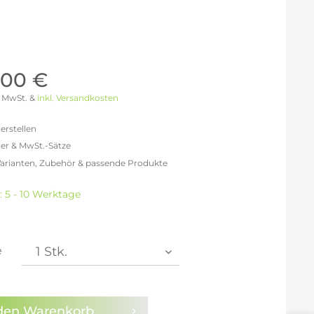
Möller Design - Beste Manufakturqualität
Ausstellungsstücke
aus Lemgo
GN AUS
Möller Design Kollektion
Sonderaktionen & Herstelleraktionen
,00 €
ce
[ more ] aus Hamburg
 % MwSt. &
inkl. Versandkosten
Neuigkeiten der Einrichtungsbranche
liegend,
behör
erstellen
ektion
er & MwSt.-Sätze
Varianten, Zubehör & passende Produkte
igurator
freit: 2.252,10 €
% MwSt.: 2.612,44 €
: 5 - 10 Werktage
0% MwSt.: 2.702,52 €
% MwSt.: 2.725,04 €
% MwSt.: 2.725,04 €
% MwSt.: 2.725,04 €
e
% MwSt.: 2.747,56 €
en die
Datenschutzbestimmungen
zur Kenntnis
n.
den
Warenkorb