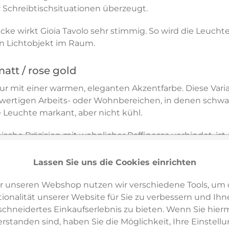
r Schreibtischsituationen überzeugt.
ke wirkt Gioia Tavolo sehr stimmig. So wird die Leuchte
n Lichtobjekt im Raum.
att / rose gold
tur mit einer warmen, eleganten Akzentfarbe. Diese Var
wertigen Arbeits- oder Wohnbereichen, in denen schwar
 Leuchte markant, aber nicht kühl.
ische Präzision mit wohnlicher Raffinesse verbindet, is
 sehr gut für Interieurs, die mit Tiefe, Materialwirkung
Lassen Sie uns die Cookies einrichten
r unseren Webshop nutzen wir verschiedene Tools, um 
schen fokussiertem Arbeitslicht und entspannter Raumw
ionalität unserer Website für Sie zu verbessern und Ihn
bare Höhe lässt sich der Lichtkegel sehr gezielt an Bil
hneidertes Einkaufserlebnis zu bieten. Wenn Sie hierm
erstanden sind, haben Sie die Möglichkeit, Ihre Einstell