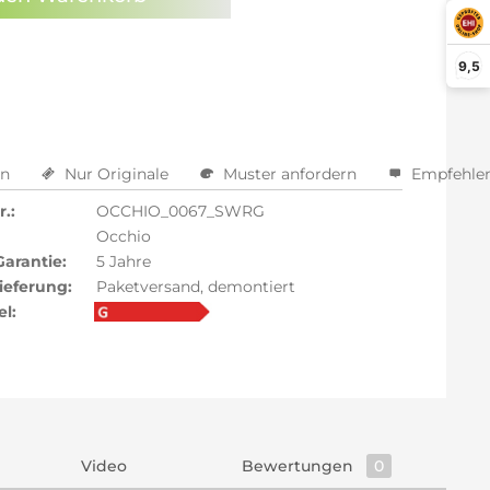
arm aktivieren
9,5
en
Nur Originale
Muster anfordern
Empfehle
.:
OCCHIO_0067_SWRG
Occhio
Garantie:
5 Jahre
ieferung:
Paketversand, demontiert
el:
Video
Bewertungen
0