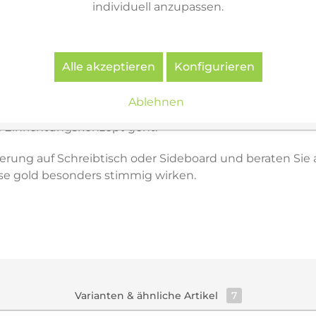
individuell anzupassen.
ioia Tavolo optimal einsetzen und mit Farben, Materiali
n möchten, nutzen Sie den
Occhio Konfigurator
.
Alle akzeptieren
Konfigurieren
assen (Amberg i. d. Opf.)
- & Arbeitsleuchte Schwarz matt / rose gold direkt onli
Ablehnen
 einer hochwertigen Arbeitsleuchte lohnt sich die persö
 Einrichtungskonzept geht.
zierung auf Schreibtisch oder Sideboard und beraten Si
se gold besonders stimmig wirken.
Varianten & ähnliche Artikel
7