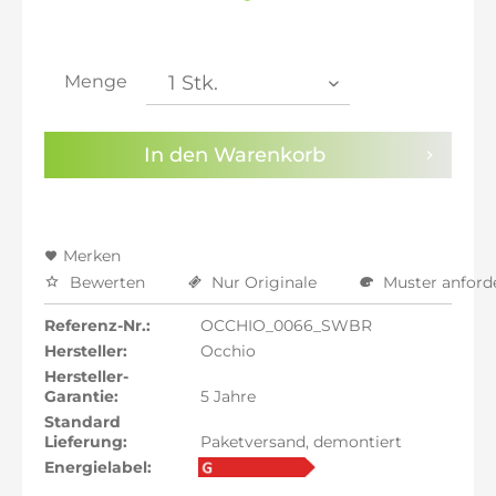
inkl. 20% MwSt.: 4.215,13 €
inkl. 21% MwSt.: 4.250,25 €
inkl. 21% MwSt.: 4.250,25 €
inkl. 21% MwSt.: 4.250,25 €
Menge
inkl. 22% MwSt.: 4.285,38 €
Sie haben die
Datenschutzbestimmungen
zur
In den
Warenkorb
Kenntnis genommen.
Preisalarm aktivieren
Merken
Bewerten
Nur Originale
Muster anford
Referenz-Nr.:
OCCHIO_0066_SWBR
Hersteller:
Occhio
Hersteller-
Garantie:
5 Jahre
Standard
Lieferung:
Paketversand, demontiert
Energielabel: