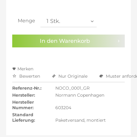
inkl. 21% MwSt.: 294,87 €
inkl. 21% MwSt.: 294,87 €
inkl. 21% MwSt.: 294,87 €
Menge
inkl. 22% MwSt.: 297,31 €
Sie haben die
Datenschutzbestimmungen
zur
In den
Warenkorb
Kenntnis genommen.
Preisalarm aktivieren
Merken
Bewerten
Nur Originale
Muster anford
Referenz-Nr.:
NOCO_0001_GR
Hersteller:
Normann Copenhagen
Hersteller
Nummer:
603204
Standard
Lieferung:
Paketversand, montiert