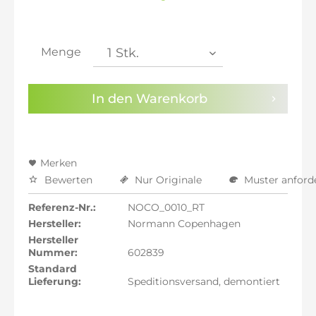
inkl. 20% MwSt.: 2.117,65 €
inkl. 21% MwSt.: 2.135,29 €
inkl. 21% MwSt.: 2.135,29 €
inkl. 21% MwSt.: 2.135,29 €
Menge
inkl. 22% MwSt.: 2.152,94 €
Sie haben die
Datenschutzbestimmungen
zur
In den
Warenkorb
Kenntnis genommen.
Preisalarm aktivieren
Merken
Bewerten
Nur Originale
Muster anford
Referenz-Nr.:
NOCO_0010_RT
Hersteller:
Normann Copenhagen
Hersteller
Nummer:
602839
Standard
Lieferung:
Speditionsversand, demontiert