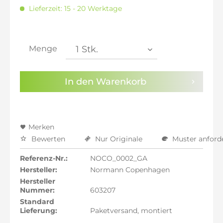
inkl. 20% MwSt.: 342,86 €
Lieferzeit: 15 - 20 Werktage
inkl. 21% MwSt.: 345,71 €
inkl. 21% MwSt.: 345,71 €
inkl. 21% MwSt.: 345,71 €
inkl. 22% MwSt.: 348,57 €
Menge
Sie haben die
Datenschutzbestimmungen
zur
Kenntnis genommen.
In den
Warenkorb
Preisalarm aktivieren
Merken
Bewerten
Nur Originale
Muster anford
Referenz-Nr.:
NOCO_0002_GA
Hersteller:
Normann Copenhagen
Hersteller
Nummer:
603207
Standard
Lieferung:
Paketversand, montiert