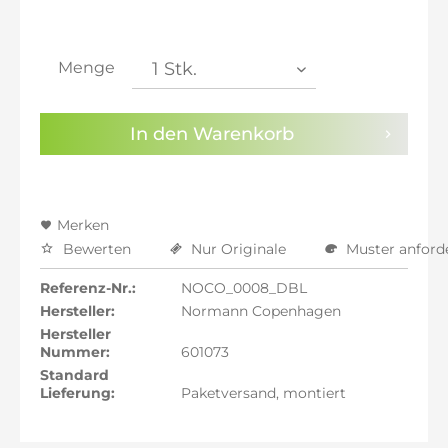
inkl. 21% MwSt.: 533,82 €
inkl. 21% MwSt.: 533,82 €
inkl. 21% MwSt.: 533,82 €
Menge
inkl. 22% MwSt.: 538,24 €
Sie haben die
Datenschutzbestimmungen
zur
In den
Warenkorb
Kenntnis genommen.
Preisalarm aktivieren
Merken
Bewerten
Nur Originale
Muster anford
Referenz-Nr.:
NOCO_0008_DBL
Hersteller:
Normann Copenhagen
Hersteller
Nummer:
601073
Standard
Lieferung:
Paketversand, montiert