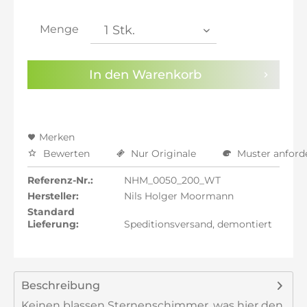
inkl. 21% MwSt.: 3.041,27 €
inkl. 21% MwSt.: 3.041,27 €
Menge
inkl. 22% MwSt.: 3.066,40 €
Sie haben die
Datenschutzbestimmungen
zur
In den
Warenkorb
Kenntnis genommen.
Preisalarm aktivieren
Merken
Bewerten
Nur Originale
Muster anford
Referenz-Nr.:
NHM_0050_200_WT
Hersteller:
Nils Holger Moormann
Standard
Lieferung:
Speditionsversand, demontiert
Beschreibung
Keinen blassen Sternenschimmer, was hier den