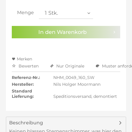
inkl. 21% MwSt.: 2.517,61 €
inkl. 21% MwSt.: 2.517,61 €
Menge
inkl. 22% MwSt.: 2.538,42 €
Sie haben die
Datenschutzbestimmungen
zur
In den
Warenkorb
Kenntnis genommen.
Preisalarm aktivieren
Merken
Bewerten
Nur Originale
Muster anford
Referenz-Nr.:
NHM_0049_160_SW
Hersteller:
Nils Holger Moormann
Standard
Lieferung:
Speditionsversand, demontiert
Beschreibung
Keinen blassen Sternenschimmer, was hier den