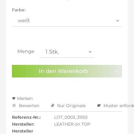
inkl. 20% MwSt.: 140,17 €
inkl. 21% MwSt.: 141,34 €
Farbe:
inkl. 21% MwSt.: 141,34 €
inkl. 21% MwSt.: 141,34 €
inkl. 22% MwSt.: 142,50 €
Sie haben die
Datenschutzbestimmungen
zur
Kenntnis genommen.
Menge
Preisalarm aktivieren
In den
Warenkorb
Merken
Bewerten
Nur Originale
Muster anford
Referenz-Nr.:
LOT_0003_3950
Hersteller:
LEATHER on TOP
Hersteller