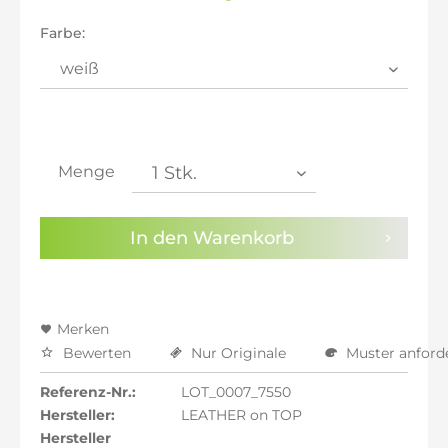
inkl. 20% MwSt.: 261,18 €
inkl. 21% MwSt.: 263,35 €
Farbe:
inkl. 21% MwSt.: 263,35 €
inkl. 21% MwSt.: 263,35 €
inkl. 22% MwSt.: 265,53 €
Sie haben die
Datenschutzbestimmungen
zur
Kenntnis genommen.
Menge
Preisalarm aktivieren
In den
Warenkorb
Merken
Bewerten
Nur Originale
Muster anford
Referenz-Nr.:
LOT_0007_7550
Hersteller:
LEATHER on TOP
Hersteller