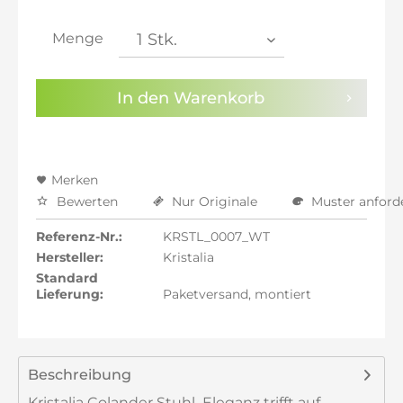
inkl. 21% MwSt.: 380,29 €
inkl. 21% MwSt.: 380,29 €
Menge
inkl. 22% MwSt.: 383,43 €
Sie haben die
Datenschutzbestimmungen
zur
In den
Warenkorb
Kenntnis genommen.
Preisalarm aktivieren
Merken
Bewerten
Nur Originale
Muster anford
Referenz-Nr.:
KRSTL_0007_WT
Hersteller:
Kristalia
Standard
Lieferung:
Paketversand, montiert
Beschreibung
Kristalia Colander Stuhl  Eleganz trifft auf