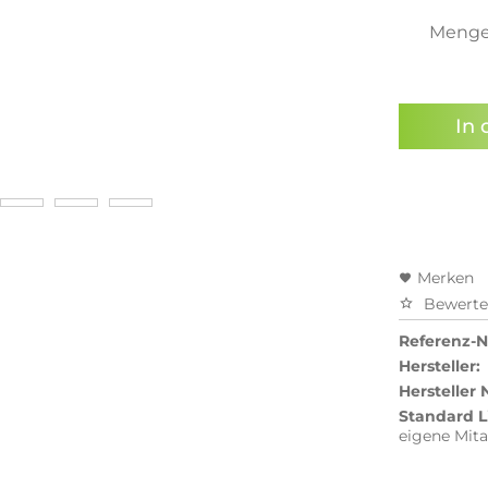
Meng
Preisal
In 
Merken
Bewert
Referenz-Nr
Hersteller:
Hersteller
Standard L
eigene Mita