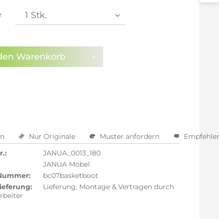
e
arm aktivieren
den
Warenkorb
en
Nur Originale
Muster anfordern
Empfehle
.:
JANUA_0013_180
JANUA Möbel
 Nummer:
bc07basketboot
ieferung:
Lieferung, Montage & Vertragen durch
rbeiter