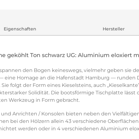
Eigenschaften
Hersteller
he geköhlt Ton schwarz UG: Aluminium eloxiert 
spannen den Bogen keineswegs, vielmehr geben sie dem
e — eine Homage an die Hafenstadt Hamburg — runden D
. Sie folgt der Form eines Kieselsteins, auch „Kieselkan
terstarker Solidität. Die bootsförmige Tischplatte lässt
lten Werkzeug in Form gebracht.
e und Anrichten / Konsolen bieten neben den Vielfältig
ehen bei den Hölzern allein 43 verschiedene Oberfläche
chichtet werden oder in 4 verschiedenen Aluminium elox