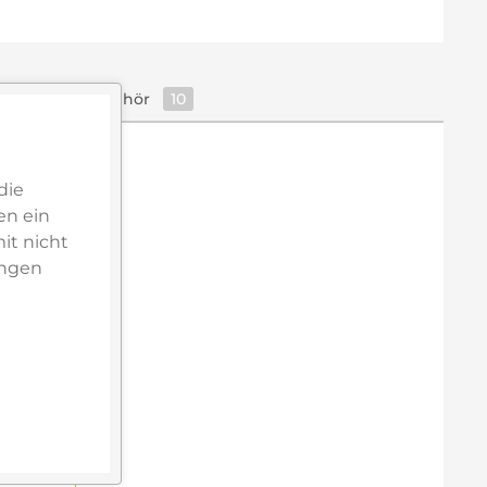
Zubehör
10
die
en ein
it nicht
ungen