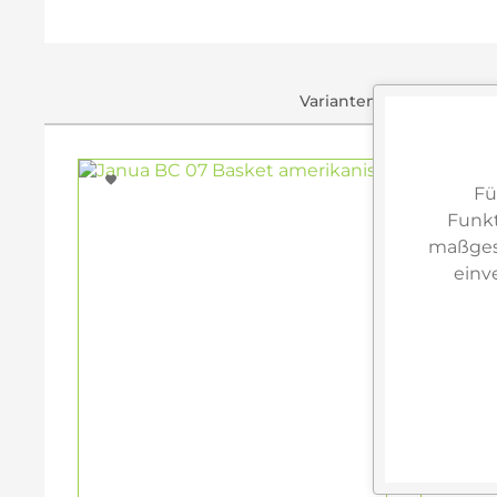
Varianten & ähnliche Art
Fü
Funkt
maßgesc
einv