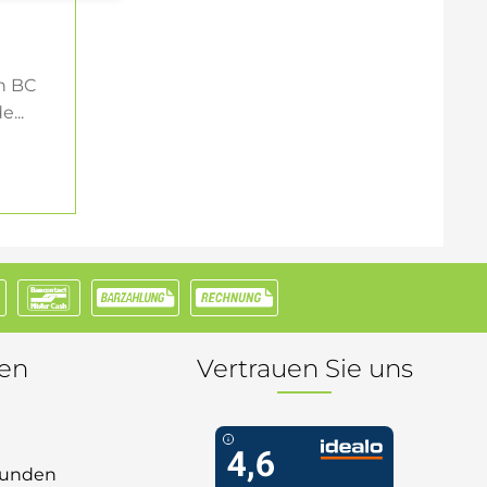
h BC
...
nen
Vertrauen Sie uns
 Kunden