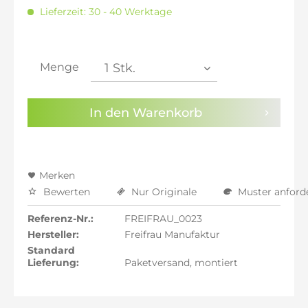
inkl. 20% MwSt.: 1.510,59 €
Lieferzeit: 30 - 40 Werktage
inkl. 21% MwSt.: 1.523,18 €
inkl. 21% MwSt.: 1.523,18 €
inkl. 21% MwSt.: 1.523,18 €
inkl. 22% MwSt.: 1.535,76 €
Menge
Sie haben die
Datenschutzbestimmungen
zur
Kenntnis genommen.
In den
Warenkorb
Preisalarm aktivieren
Merken
Bewerten
Nur Originale
Muster anford
Referenz-Nr.:
FREIFRAU_0023
Hersteller:
Freifrau Manufaktur
Standard
Lieferung:
Paketversand, montiert