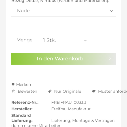
Bezug Dedar, Nimbus (Farben und Materialien):
inkl. 21% MwSt.: 6.556,37 €
inkl. 21% MwSt.: 6.556,37 €
inkl. 22% MwSt.: 6.610,55 €
Sie haben die
Datenschutzbestimmungen
zur
Kenntnis genommen.
Menge
Preisalarm aktivieren
In den
Warenkorb
Merken
Bewerten
Nur Originale
Muster anford
Referenz-Nr.:
FREIFRAU_0033.3
Hersteller:
Freifrau Manufaktur
Standard
Lieferung:
Lieferung, Montage & Vertragen
durch eigene Mitarbeiter