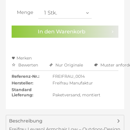
inkl. 21% MwSt.: 1.228,30 €
inkl. 21% MwSt.: 1.228,30 €
Menge
inkl. 22% MwSt.: 1.238,45 €
Sie haben die
Datenschutzbestimmungen
zur
In den
Warenkorb
Kenntnis genommen.
Preisalarm aktivieren
Merken
Bewerten
Nur Originale
Muster anford
Referenz-Nr.:
FREIFRAU_0014
Hersteller:
Freifrau Manufaktur
Standard
Lieferung:
Paketversand, montiert
Beschreibung
Freifrau Leyasol Armchair Low – Outdoor-Design