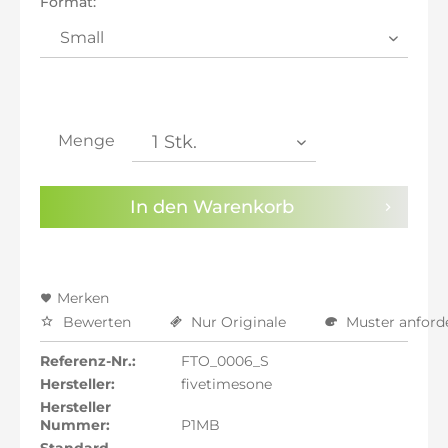
Format:
inkl. 21% MwSt.: 142,35 €
inkl. 21% MwSt.: 142,35 €
inkl. 22% MwSt.: 143,53 €
Sie haben die
Datenschutzbestimmungen
zur
Kenntnis genommen.
Menge
Preisalarm aktivieren
In den
Warenkorb
Merken
Bewerten
Nur Originale
Muster anford
Referenz-Nr.:
FTO_0006_S
Hersteller:
fivetimesone
Hersteller
Nummer:
P1MB