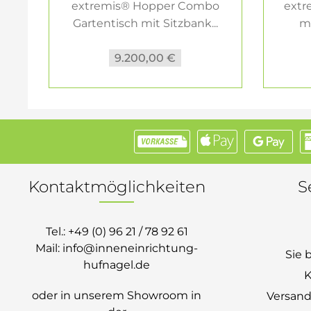
extremis® Hopper Combo
extr
Gartentisch mit Sitzbank...
mi
9.200,00 €
Kontaktmöglichkeiten
S
Tel.:
+49 (0) 96 21 / 78 92 61
Mail:
info@inneneinrichtung-
Sie 
hufnagel.de
K
oder in unserem Showroom in
Versand