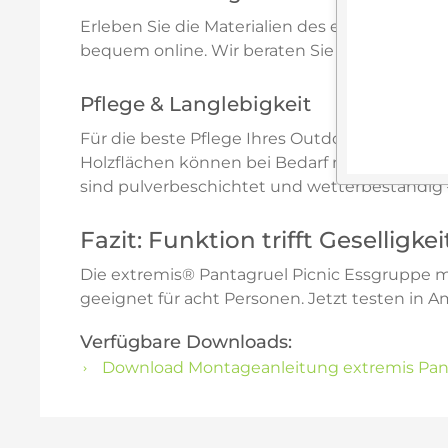
Erleben Sie die Materialien des extremis® Pa
bequem online. Wir beraten Sie gerne zu Mat
Pflege & Langlebigkeit
Für die beste Pflege Ihres Outdoor‑Möbels 
Holzflächen können bei Bedarf mit geeignete
sind pulverbeschichtet und wetterbeständig – 
Fazit: Funktion trifft Geselligke
Die extremis® Pantagruel Picnic Essgruppe m
geeignet für acht Personen. Jetzt testen in A
Verfügbare Downloads:
Download Montageanleitung extremis Pan