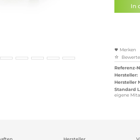
In 
Preisal
Merken
Bewert
Referenz-Nr
Hersteller:
Hersteller
Standard L
eigene Mita
haften
Hersteller
V