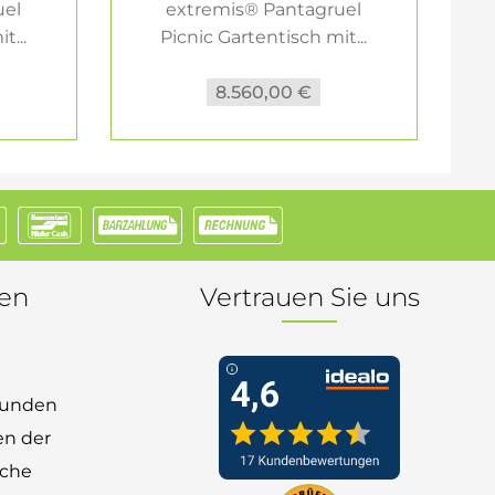
uel
extremis® Pantagruel
t...
Picnic Gartentisch mit...
8.560,00 €
nen
Vertrauen Sie uns
 Kunden
en der
nche