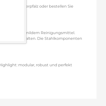
rg in der Oberpfalz oder bestellen Sie
een.
ten Tuch und mildem Reinigungsmittel.
gfristig zu erhalten. Die Stahlkomponenten
ighlight: modular, robust und perfekt