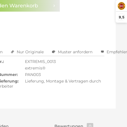
den
Warenkorb
arm aktivieren
9,5
en
Nur Originale
Muster anfordern
Empfehle
.:
EXTREMIS_0013
extremis®
 Nummer:
PAN003
ieferung:
Lieferung, Montage & Vertragen durch
rbeiter
ideo
Bewertungen
0