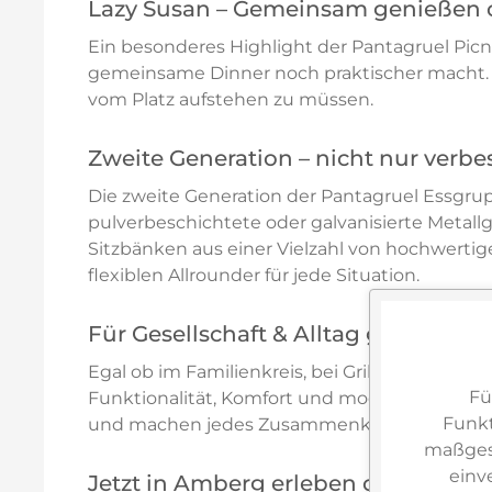
Lazy Susan – Gemeinsam genießen
Ein besonderes Highlight der Pantagruel Picnic
gemeinsame Dinner noch praktischer macht. 
vom Platz aufstehen zu müssen.
Zweite Generation – nicht nur verbe
Die zweite Generation der Pantagruel Essgrup
pulverbeschichtete oder galvanisierte Metall
Sitzbänken aus einer Vielzahl von hochwerti
flexiblen Allrounder für jede Situation.
Für Gesellschaft & Alltag gleicherm
Egal ob im Familienkreis, bei Grillabenden mi
Fü
Funktionalität, Komfort und modernstes Desig
Funkt
und machen jedes Zusammenkommen zu ein
maßgesc
einv
Jetzt in Amberg erleben oder online