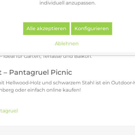
individuell anzupassen.
ntagruel Picnic Essgruppe in unserem Showroom in Ambe
erialkombinationen, Pflege und Outdoor‑Einrichtungsid
Alle akzeptieren
Konfigurieren
empfehlen wir regelmäßiges Abwischen mit einem feuch
Ablehnen
n Holzölen gepflegt werden, um Farbe und Struktur lan
ideal für Garten, Terrasse und Balkon.
it – Pantagruel Picnic
it Hellwood‑Holz und schwarzem Stahl ist ein Outdoor‑H
mberg oder einfach online kaufen!
tagruel