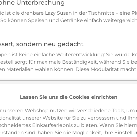
 ohne Unterbrechung
 ist die drehbare Lazy Susan in der Tischmitte – eine Pl
So können Speisen und Getränke einfach weitergereich
ssert, sondern neu gedacht
pen ist keine einfache Weiterentwicklung: Sie wurde ko
gestell sorgt für maximale Beständigkeit, während Sie b
gen Materialien wählen können. Diese Modularität macht
aßen
Lassen Sie uns die Cookies einrichten
t Freunden oder als zentrales Möbelstück im Outdoor‑Liv
r unseren Webshop nutzen wir verschiedene Tools, um 
n. Die großzügige Größe, die integrierten Sitzbänke und
ionalität unserer Website für Sie zu verbessern und Ihn
em Erlebnis.
hneidertes Einkaufserlebnis zu bieten. Wenn Sie hierm
erstanden sind, haben Sie die Möglichkeit, Ihre Einstell
 bestellen