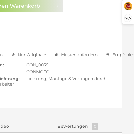
den
Warenkorb
arm aktivieren
9,5
en
Nur Originale
Muster anfordern
Empfehle
.:
CON_0039
CONMOTO
ieferung:
Lieferung, Montage & Vertragen durch
rbeiter
ideo
Bewertungen
0