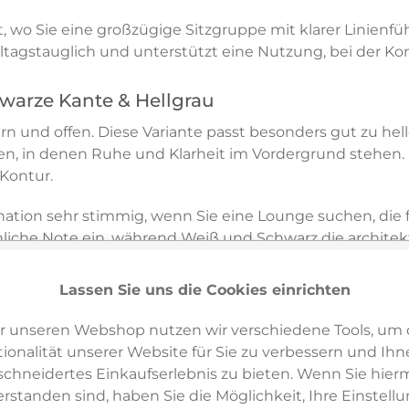
, wo Sie eine großzügige Sitzgruppe mit klarer Linienf
alltagstauglich und unterstützt eine Nutzung, bei d
hwarze Kante & Hellgrau
rn und offen. Diese Variante passt besonders gut zu hell
, in denen Ruhe und Klarheit im Vordergrund stehen. D
Kontur.
ation sehr stimmig, wenn Sie eine Lounge suchen, die f
nliche Note ein, während Weiß und Schwarz die architekt
Lassen Sie uns die Cookies einrichten
m den Raum klar strukturieren kann, etwa auf einer Terr
r unseren Webshop nutzen wir verschiedene Tools, um 
h ist besonders sinnvoll, wenn Sie Getränke, Bücher ode
ionalität unserer Website für Sie zu verbessern und Ihn
 zu ergänzen.
hneidertes Einkaufserlebnis zu bieten. Wenn Sie hierm
erstanden sind, haben Sie die Möglichkeit, Ihre Einstell
moto RIVA Loungemöbel passend auf Ihrer Fläche einsetz