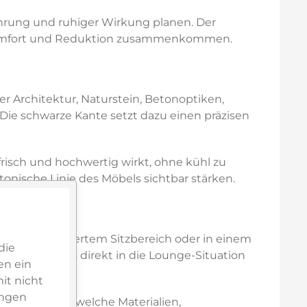
ührung und ruhiger Wirkung planen. Der
er Komfort und Reduktion zusammenkommen.
er Architektur, Naturstein, Betonoptiken,
ie schwarze Kante setzt dazu einen präzisen
risch und hochwertig wirkt, ohne kühl zu
onische Linie des Möbels sichtbar stärken.
asse mit definiertem Sitzbereich oder in einem
die
r Accessoires direkt in die Lounge-Situation
en ein
it nicht
ungen
en lässt und welche Materialien,