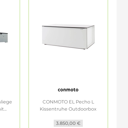
liege
CONMOTO EL Pecho L
...
Kissentruhe Outdoorbox
weiss
3.850,00 €