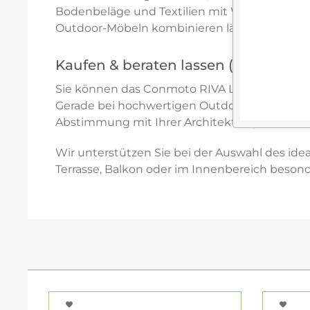
Bodenbeläge und Textilien mit Weiß / Hellgra
Outdoor-Möbeln kombinieren lässt, planen wi
Kaufen & beraten lassen (Amberg i. d
Sie können das Conmoto RIVA Loungemöbel dir
Gerade bei hochwertigen Outdoor-Möbeln lohn
Abstimmung mit Ihrer Architektur geht.
Wir unterstützen Sie bei der Auswahl des id
Terrasse, Balkon oder im Innenbereich beson