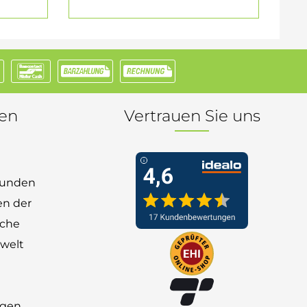
nen
Vertrauen Sie uns
 Kunden
en der
nche
welt
ngen