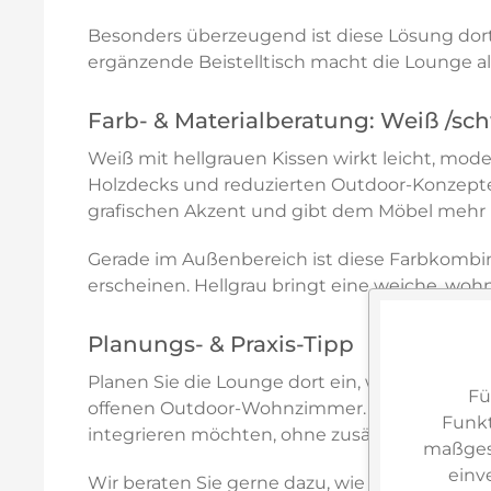
Besonders überzeugend ist diese Lösung dort
ergänzende Beistelltisch macht die Lounge 
Farb- & Materialberatung: Weiß /sc
Weiß mit hellgrauen Kissen wirkt leicht, mode
Holzdecks und reduzierten Outdoor-Konzepten
grafischen Akzent und gibt dem Möbel mehr 
Gerade im Außenbereich ist diese Farbkombin
erscheinen. Hellgrau bringt eine weiche, woh
Planungs- & Praxis-Tipp
Planen Sie die Lounge dort ein, wo ihre L-For
Fü
offenen Outdoor-Wohnzimmer. Der Beistelltisc
Funkt
integrieren möchten, ohne zusätzliche Möbel
maßgesc
einv
Wir beraten Sie gerne dazu, wie sich das Con