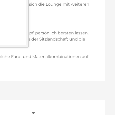
ie Frage, wie sich die Lounge mit weiteren
berg i. d. Opf. persönlich beraten lassen.
ng, die Größe der Sitzlandschaft und die
elche Farb- und Materialkombinationen auf