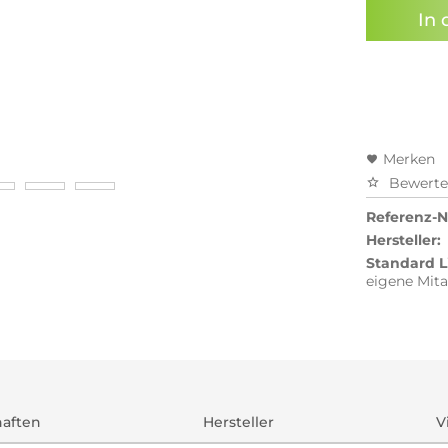
In 
Preisal
Merken
Bewert
Referenz-Nr
Hersteller:
Standard L
eigene Mita
haften
Hersteller
V