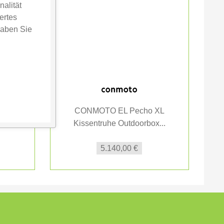
alität
ertes
haben Sie
 Club
CONMOTO EL Pecho XL
Kissentruhe Outdoorbox...
K
5.140,00 €