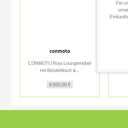
Für u
unse
Einkaufs
CONMOTO Riva Loungemöbel
CON
mit Beistelltisch &...
B
8.950,00 €