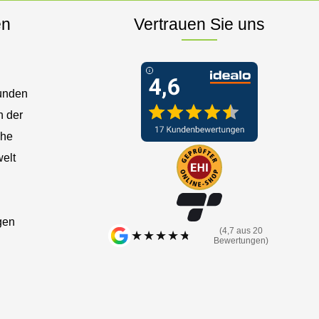
en
Vertrauen Sie uns
Kunden
n der
che
elt
gen
(4,7 aus 20
★★★★★
★★★★★
Bewertungen)