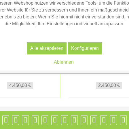
nseren Webshop nutzen wir verschiedene Tools, um die Funktion
rer Website für Sie zu verbessern und Ihnen ein maßgeschneid
erlebnis zu bieten. Wenn Sie hiermit nicht einverstanden sind, 
die Möglichkeit, Ihre Einstellungen individuell anzupassen.
Alle akzeptieren
Konfigurieren
Ablehnen
MOTO Riva Lounge mit
CONMOTO Riva Lounge
eistelltisch & Kissen...
Chair mit Kissen...
4.450,00 €
2.450,00 €