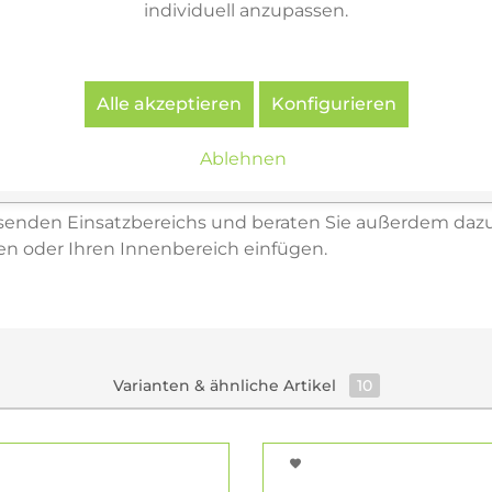
individuell anzupassen.
unikative Lounge-Situation auf einer Fläche sinnvoll v
Alle akzeptieren
Konfigurieren
. Opf.)
air direkt online kaufen oder sich in Amberg i. d. Opf
Ablehnen
atung anhand von Materialmustern und der gemeinsamen
ssenden Einsatzbereichs und beraten Sie außerdem dazu
rten oder Ihren Innenbereich einfügen.
Varianten & ähnliche Artikel
10