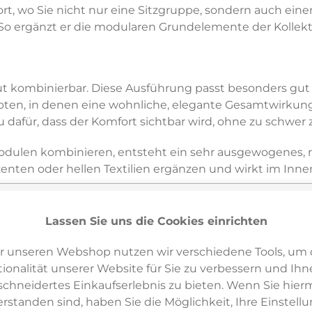
t, wo Sie nicht nur eine Sitzgruppe, sondern auch eine
So ergänzt er die modularen Grundelemente der Kollekti
ut kombinierbar. Diese Ausführung passt besonders gut 
en, in denen eine wohnliche, elegante Gesamtwirkung 
 dafür, dass der Komfort sichtbar wird, ohne zu schwer 
ulen kombinieren, entsteht ein sehr ausgewogenes, ruh
nten oder hellen Textilien ergänzen und wirkt im Inn
Lassen Sie uns die Cookies einrichten
 wo Sie eine komfortable Lounge-Zone mit etwas mehr Gr
r unseren Webshop nutzen wir verschiedene Tools, um 
nzung zu Eck- und Mittelmodulen. Durch sein eigenständ
ionalität unserer Website für Sie zu verbessern und Ihn
e Sitzqualitäten anbieten möchten.
hneidertes Einkaufserlebnis zu bieten. Wenn Sie hierm
erstanden sind, haben Sie die Möglichkeit, Ihre Einstell
 Ihrem Projekt besser als einzelner Eyecatcher oder als 