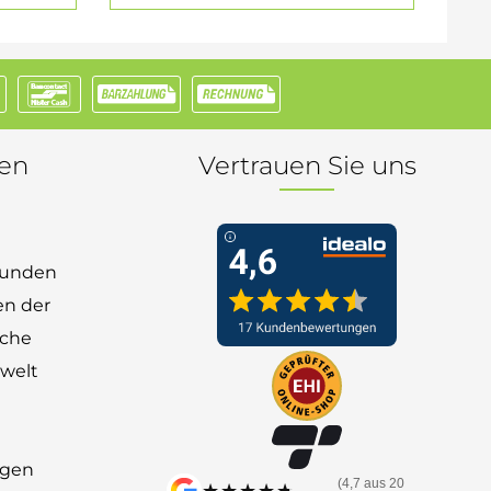
nen
Vertrauen Sie uns
 Kunden
en der
nche
welt
ngen
(4,7 aus 20