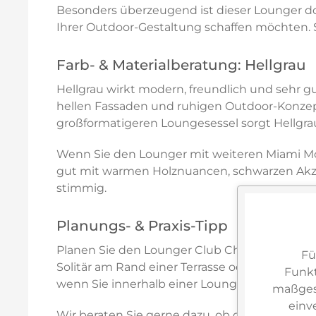
Besonders überzeugend ist dieser Lounger dor
Ihrer Outdoor-Gestaltung schaffen möchten. 
Farb- & Materialberatung: Hellgrau
Hellgrau wirkt modern, freundlich und sehr g
hellen Fassaden und ruhigen Outdoor-Konzept
großformatigeren Loungesessel sorgt Hellgrau
Wenn Sie den Lounger mit weiteren Miami Mod
gut mit warmen Holznuancen, schwarzen Akze
stimmig.
Planungs- & Praxis-Tipp
Planen Sie den Lounger Club Chair dort ein,
Fü
Solitär am Rand einer Terrasse oder als Ergä
Funkt
wenn Sie innerhalb einer Lounge verschieden
maßgesc
einv
Wir beraten Sie gerne dazu, ob der Lounger in