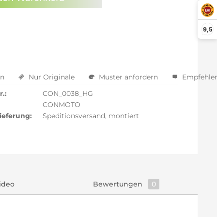
arm aktivieren
9,5
en
Nur Originale
Muster anfordern
Empfehle
.:
CON_0038_HG
CONMOTO
ieferung:
Speditionsversand, montiert
ideo
Bewertungen
0