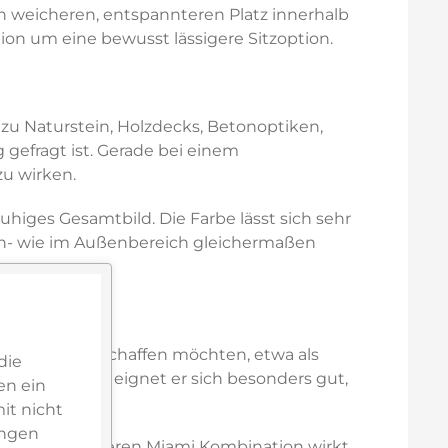
n weicheren, entspannteren Platz innerhalb
on um eine bewusst lässigere Sitzoption.
zu Naturstein, Holzdecks, Betonoptiken,
gefragt ist. Gerade bei einem
zu wirken.
iges Gesamtbild. Die Farbe lässt sich sehr
en- wie im Außenbereich gleichermaßen
oßzügigkeit schaffen möchten, etwa als
die
igeres Format eignet er sich besonders gut,
en ein
it nicht
ungen
Teil einer größeren Miami Kombination wirkt.