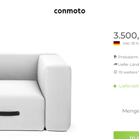
old | Polstermöbel aus Bad
& Chill-out-Sessel
Büro- & Officemöbel
s
NIMBUS – ENGINEERED DESI
Empfangstheken
STUTTGART
Schreibtische & Bürostühle
NIMBUS Kollektion
n & Garderobenständer
Outdoormöbel und
Rollcontainer
3.500
ssoires
 Kommoden
Lösungen für Ihr Home Offi
inkl. 19
ollektion
USM Haller Büromöbel
Nils Holger Moormann - Nahe
Ungewöhnlich, Weitblickend
USM Haller Einzelteile & Zu
Preisalarm 
oires
Nils Holger Moormann Koll
Liefer-Länd
o - Leidenschaft für
es
el
10 weitere
Nils Holger Moormann Konf
MwSt.-be
sco Kollektion
inkl. 16
 & Entreé
Lieferzei
inkl. 20
& Badvorleger
inkl. 21
inkl. 21
n
inkl. 21
Meng
lien
inkl. 2
Sie hab
genomme
In 