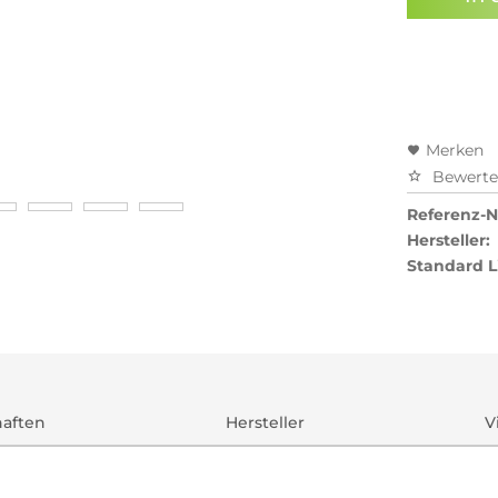
Preisal
Merken
Bewert
Referenz-Nr
Hersteller:
Standard L
haften
Hersteller
V