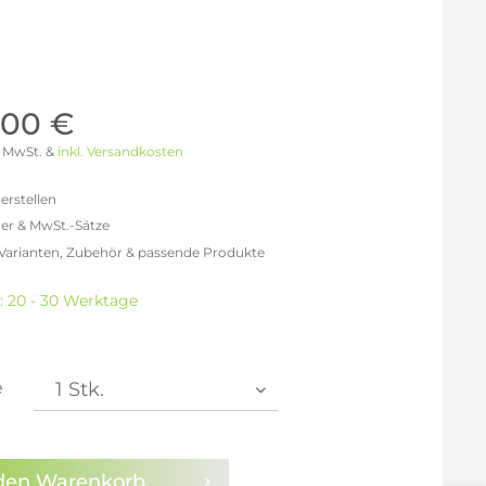
Möller Design - Beste Manufakturqualität
Ausstellungsstücke
aus Lemgo
GN AUS
Möller Design Kollektion
Sonderaktionen & Herstelleraktionen
,00 €
ce
[ more ] aus Hamburg
 % MwSt. &
inkl. Versandkosten
Neuigkeiten der Einrichtungsbranche
liegend,
behör
erstellen
ektion
er & MwSt.-Sätze
 Varianten, Zubehör & passende Produkte
igurator
freit: 2.941,18 €
% MwSt.: 3.411,76 €
t: 20 - 30 Werktage
% MwSt.: 3.529,41 €
% MwSt.: 3.558,82 €
% MwSt.: 3.558,82 €
% MwSt.: 3.558,82 €
e
2% MwSt.: 3.588,24 €
en die
Datenschutzbestimmungen
zur Kenntnis
n.
den
Warenkorb