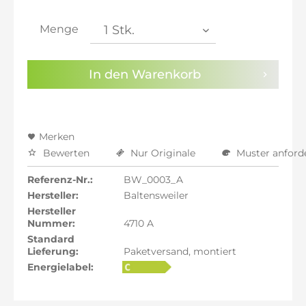
inkl. 21% MwSt.: 1.899,39 €
inkl. 21% MwSt.: 1.899,39 €
Menge
inkl. 22% MwSt.: 1.915,09 €
Sie haben die
Datenschutzbestimmungen
zur
In den
Warenkorb
Kenntnis genommen.
Preisalarm aktivieren
Merken
Bewerten
Nur Originale
Muster anford
Referenz-Nr.:
BW_0003_A
Hersteller:
Baltensweiler
Hersteller
Nummer:
4710 A
Standard
Lieferung:
Paketversand, montiert
Energielabel: