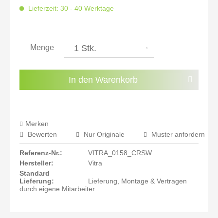
inkl. 20% MwSt.: 7.694,12 €
Lieferzeit: 30 - 40 Werktage
inkl. 21% MwSt.: 7.758,24 €
inkl. 21% MwSt.: 7.758,24 €
inkl. 21% MwSt.: 7.758,24 €
inkl. 22% MwSt.: 7.822,35 €
Menge
Sie haben die
Datenschutzbestimmungen
zur
Kenntnis genommen.
In den
Warenkorb
Preisalarm aktivieren
Merken
Bewerten
Nur Originale
Muster anfordern
Referenz-Nr.:
VITRA_0158_CRSW
Hersteller:
Vitra
Standard
Lieferung:
Lieferung, Montage & Vertragen
durch eigene Mitarbeiter