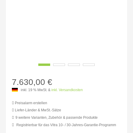
7.630,00 €
inkl. 19 % MwSt. &
inkl. Versandkosten
Preisalarm erstellen
Liefer-Länder & MwSt.-Sätze
9 weitere Varianten, Zubehör & passende Produkte
MwSt.-befreit: 6.411,76 €
Registrierbar für das Vitra 10- / 30-Jahres-Garantie-Programm
inkl. 16% MwSt.: 7.437,65 €