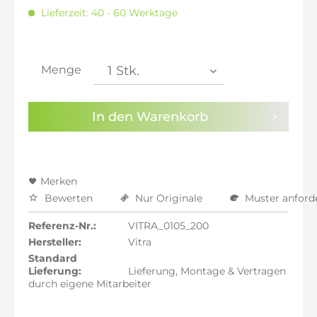
inkl. 20% MwSt.: 6.917,65 €
Lieferzeit: 40 - 60 Werktage
inkl. 21% MwSt.: 6.975,29 €
inkl. 21% MwSt.: 6.975,29 €
inkl. 21% MwSt.: 6.975,29 €
inkl. 22% MwSt.: 7.032,94 €
Menge
Sie haben die
Datenschutzbestimmungen
zur
Kenntnis genommen.
In den
Warenkorb
Preisalarm aktivieren
Merken
Bewerten
Nur Originale
Muster anford
Referenz-Nr.:
VITRA_0105_200
Hersteller:
Vitra
Standard
Lieferung:
Lieferung, Montage & Vertragen
durch eigene Mitarbeiter