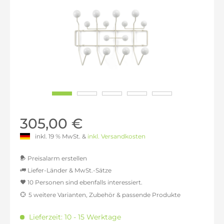
305,00 €
inkl. 19 % MwSt. &
inkl. Versandkosten
Preisalarm erstellen
Liefer-Länder & MwSt.-Sätze
10 Personen sind ebenfalls interessiert.
MwSt.-befreit: 256,30 €
5 weitere Varianten, Zubehör & passende Produkte
inkl. 16% MwSt.: 297,31 €
inkl. 20% MwSt.: 307,56 €
Lieferzeit: 10 - 15 Werktage
inkl. 21% MwSt.: 310,13 €