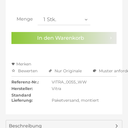
inkl. 21% MwSt.: 310,13 €
inkl. 21% MwSt.: 310,13 €
inkl. 22% MwSt.: 312,69 €
Menge
Sie haben die
Datenschutzbestimmungen
zur
Kenntnis genommen.
In den
Warenkorb
Preisalarm aktivieren
Merken
Bewerten
Nur Originale
Muster anford
Referenz-Nr.:
VITRA_0055_WW
Hersteller:
Vitra
Standard
Lieferung:
Paketversand, montiert
Beschreibung