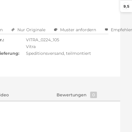
9,5
en
Nur Originale
Muster anfordern
Empfehle
.:
VITRA_0224_105
Vitra
ieferung:
Speditionsversand, teilmontiert
ideo
Bewertungen
0