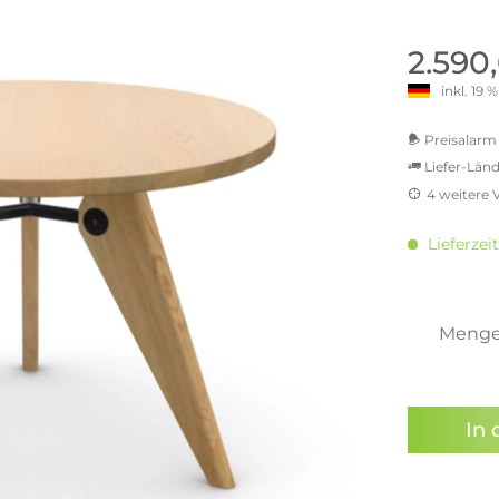
old | Polstermöbel aus Bad
& Chill-out-Sessel
Büro- & Officemöbel
s
NIMBUS – ENGINEERED DESI
Empfangstheken
2.590
STUTTGART
Schreibtische & Bürostühle
inkl. 19
NIMBUS Kollektion
n & Garderobenständer
Outdoormöbel und
Rollcontainer
ssoires
 Kommoden
Lösungen für Ihr Home Offi
Preisalarm 
ollektion
Liefer-Länd
USM Haller Büromöbel
Nils Holger Moormann - Nahe
Ungewöhnlich, Weitblickend
4 weitere 
USM Haller Einzelteile & Zu
oires
MwSt.-be
Nils Holger Moormann Koll
o - Leidenschaft für
inkl. 16
es
Lieferzei
el
inkl. 20
Nils Holger Moormann Konf
inkl. 21
sco Kollektion
inkl. 21
 & Entreé
inkl. 21
Meng
& Badvorleger
inkl. 22
n
Sie hab
lien
genomme
In 
Preisal