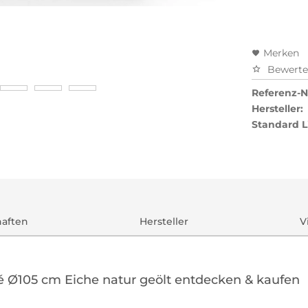
Merken
Bewert
Referenz-Nr
Hersteller:
Standard L
haften
Hersteller
V
vé Ø105 cm Eiche natur geölt entdecken & kaufen