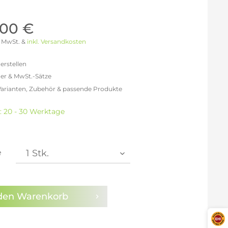
Möller Design - Beste Manufakturqualität
Ausstellungsstücke
aus Lemgo
GN AUS
,00 €
Möller Design Kollektion
 % MwSt. &
inkl. Versandkosten
Sonderaktionen & Herstelleraktionen
ce
erstellen
[ more ] aus Hamburg
er & MwSt.-Sätze
Neuigkeiten der Einrichtungsbranche
liegend,
Varianten, Zubehör & passende Produkte
behör
freit: 2.176,47 €
ektion
% MwSt.: 2.524,71 €
t: 20 - 30 Werktage
% MwSt.: 2.611,76 €
igurator
% MwSt.: 2.633,53 €
% MwSt.: 2.633,53 €
% MwSt.: 2.633,53 €
e
% MwSt.: 2.655,29 €
en die
Datenschutzbestimmungen
zur Kenntnis
n.
den
Warenkorb
arm aktivieren