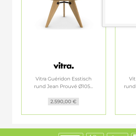
Vitra Guéridon Esstisch
Vi
rund Jean Prouvé Ø105...
rund
2.590,00 €