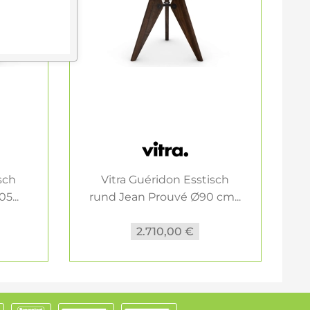
sch
Vitra Guéridon Esstisch
5...
rund Jean Prouvé Ø90 cm...
2.710,00 €