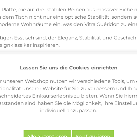
latte, die auf drei stabilen Beinen aus massiver Eiche r
 dem Tisch nicht nur eine optische Stabilität, sondern a
n moderne Wohnräume ein, was den Vitra Guéridon zu ein
n Esstisch sind, der Eleganz, Stabilität und Geschichte 
ignklassiker inspirieren.
Lassen Sie uns die Cookies einrichten
r unseren Webshop nutzen wir verschiedene Tools, um 
Varianten & ähnliche Artikel
4
ionalität unserer Website für Sie zu verbessern und Ihn
hneidertes Einkaufserlebnis zu bieten. Wenn Sie hierm
erstanden sind, haben Sie die Möglichkeit, Ihre Einstell
individuell anzupassen.
Alle akzeptieren
Konfigurieren