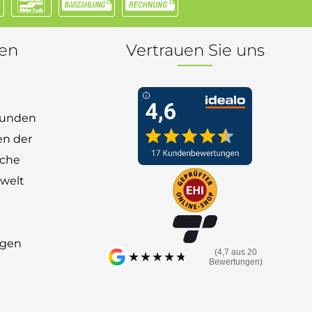
nen
Vertrauen Sie uns
 Kunden
en der
nche
welt
ngen
(4,7 aus 20
★★★★★
★★★★★
Bewertungen)