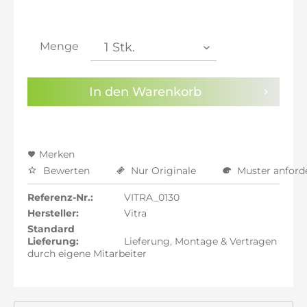
inkl. 21% MwSt.: 7.015,97 €
inkl. 21% MwSt.: 7.015,97 €
inkl. 22% MwSt.: 7.073,95 €
Menge
Sie haben die
Datenschutzbestimmungen
zur
Kenntnis genommen.
In den
Warenkorb
Preisalarm aktivieren
Merken
Bewerten
Nur Originale
Muster anford
Referenz-Nr.:
VITRA_0130
Hersteller:
Vitra
Standard
Lieferung:
Lieferung, Montage & Vertragen
durch eigene Mitarbeiter