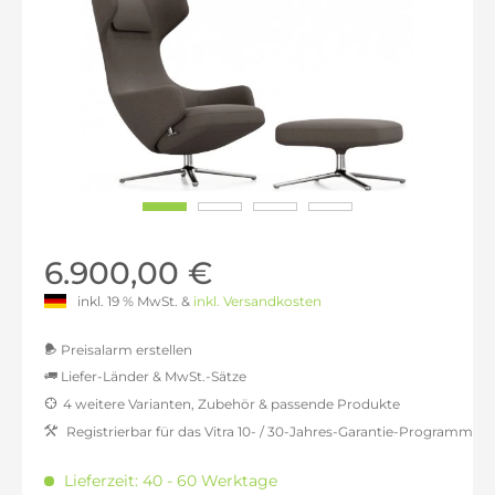
6.900,00 €
inkl. 19 % MwSt. &
inkl. Versandkosten
Preisalarm erstellen
Liefer-Länder & MwSt.-Sätze
4 weitere Varianten, Zubehör & passende Produkte
MwSt.-befreit: 5.798,32 €
Registrierbar für das Vitra 10- / 30-Jahres-Garantie-Programm
inkl. 16% MwSt.: 6.726,05 €
inkl. 20% MwSt.: 6.957,98 €
Lieferzeit: 40 - 60 Werktage
inkl. 21% MwSt.: 7.015,97 €