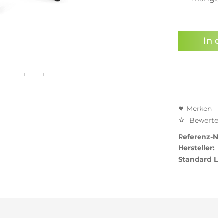
Preisal
In 
Merken
Bewert
Referenz-Nr
Hersteller:
Standard L