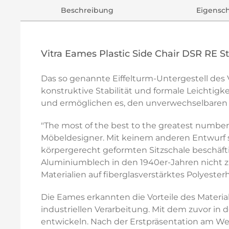
Beschreibung
Eigensc
Vitra Eames Plastic Side Chair DSR RE S
Das so genannte Eiffelturm-Untergestell des V
konstruktive Stabilität und formale Leichtigke
und ermöglichen es, den unverwechselbaren K
"The most of the best to the greatest number o
Möbeldesigner. Mit keinem anderen Entwurf si
körpergerecht geformten Sitzschale beschäft
Aluminiumblech in den 1940er-Jahren nicht zu
Materialien auf fiberglasverstärktes Polyesterh
Die Eames erkannten die Vorteile des Materi
industriellen Verarbeitung. Mit dem zuvor in 
entwickeln. Nach der Erstpräsentation am W