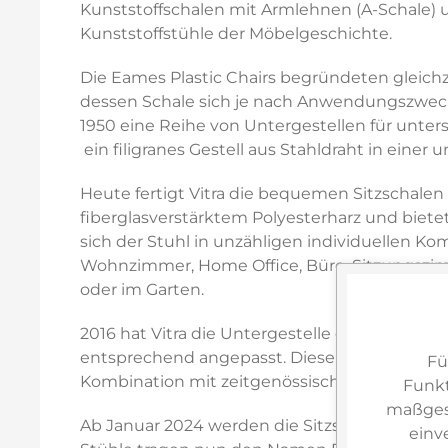
Kunststoffschalen mit Armlehnen (A-Schale) und
Kunststoffstühle der Möbelgeschichte.
Die Eames Plastic Chairs begründeten gleichz
dessen Schale sich je nach Anwendungszweck 
1950 eine Reihe von Untergestellen für unters
 ein filigranes Gestell aus Stahldraht in eine
Heute fertigt Vitra die bequemen Sitzschalen 
fiberglasverstärktem Polyesterharz und bietet
sich der Stuhl in unzähligen individuellen Ko
Wohnzimmer, Home Office, Büro, Sitzungszimme
oder im Garten.
2016 hat Vitra die Untergestelle der Eames 
entsprechend angepasst. Diese ästhetisch 
Fü
Kombination mit zeitgenössischen Tischen.
Funkt
maßgesc
Ab Januar 2024 werden die Sitzschalen der Ea
einv