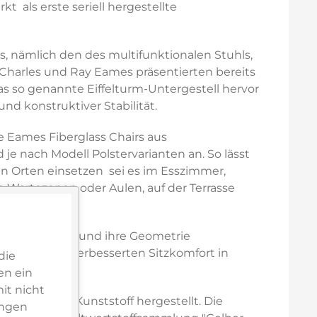
 als erste seriell hergestellte
s, nämlich den des multifunktionalen Stuhls,
Charles und Ray Eames präsentierten bereits
as so genannte Eiffelturm-Untergestell hervor
und konstruktiver Stabilität.
ie Eames Fiberglass Chairs aus
 je nach Modell Polstervarianten an. So lässt
n Orten einsetzen  sei es im Esszimmer,
n Wartezonen oder Aulen, auf der Terrasse
 20 mm erhöht und ihre Geometrie
ker einen verbesserten Sitzkomfort in
die
en ein
it nicht
t-Consumer-Kunststoff hergestellt. Die
ungen