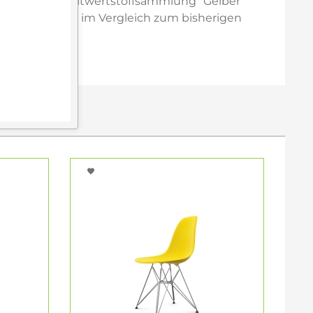
tschen Haushaltwertstoffsammlung "Gelber
terials führt im Vergleich zum bisherigen