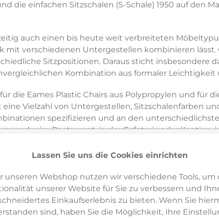
 die einfachen Sitzschalen (S-Schale) 1950 auf den Markt 
eitig auch einen bis heute weit verbreiteten Möbeltypu
mit verschiedenen Untergestellen kombinieren lässt. 
chiedliche Sitzpositionen. Daraus sticht insbesondere d
r unvergleichlichen Kombination aus formaler Leichtigkeit 
für die Eames Plastic Chairs aus Polypropylen und für d
 eine Vielzahl von Untergestellen, Sitzschalenfarben und
mbinationen spezifizieren und an den unterschiedlichste
r oder im Restaurant, in der Cafeteria oder Kantine, i
Lassen Sie uns die Cookies einrichten
Plastic Chairs DSX, DAX, DSR, DAR, DSW und DAW um ca.
kaum wahrnehmbaren Massnahmen geben dem Stuhlklassi
r unseren Webshop nutzen wir verschiedene Tools, um 
ionalität unserer Website für Sie zu verbessern und Ihn
hneidertes Einkaufserlebnis zu bieten. Wenn Sie hierm
mes Plastic Chairs von Vitra aus wiederverwertetem Pos
erstanden sind, haben Sie die Möglichkeit, Ihre Einstell