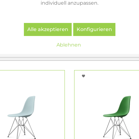
Chairs RE. Der Recyclingwerkstoff stammt aus der deu
individuell anzupassen.
ten Verpackungen. Die Verwendung dieses recycelten Ma
issionen und erfordert deutlich weniger Energie.
Alle akzeptieren
Konfigurieren
Ablehnen
Varianten & ähnliche Artikel
7