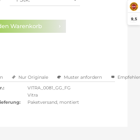
arm aktivieren
9,5
den
Warenkorb
en
Nur Originale
Muster anfordern
Empfehle
.:
VITRA_0081_GG_FG
Vitra
ieferung:
Paketversand, montiert