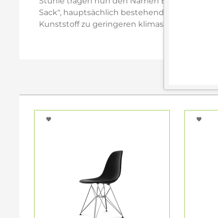
Stühle tragen nun den Namen Eames Plastic 
Sack", hauptsächlich bestehend aus gebrauch
Kunststoff zu geringeren klimaschädlichen Em