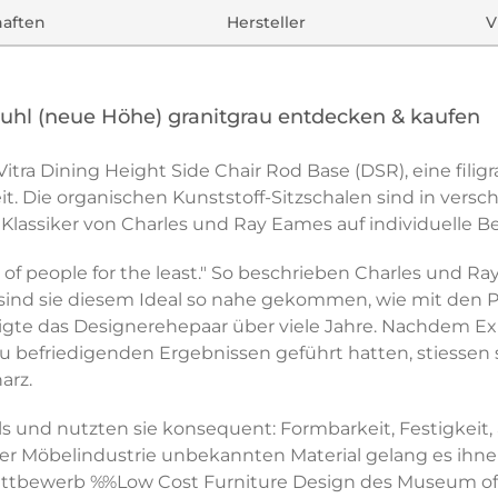
haften
Hersteller
V
tuhl (neue Höhe) granitgrau entdecken & kaufen
itra Dining Height Side Chair Rod Base (DSR), eine filig
it. Die organischen Kunststoff-Sitzschalen sind in versc
lassiker von Charles und Ray Eames auf individuelle B
f people for the least." So beschrieben Charles und Ray 
nd sie diesem Ideal so nahe gekommen, wie mit den Plas
igte das Designerehepaar über viele Jahre. Nachdem E
 befriedigenden Ergebnissen geführt hatten, stiessen s
arz.
als und nutzten sie konsequent: Formbarkeit, Festigke
der Möbelindustrie unbekannten Material gelang es ihnen
ettbewerb %%Low Cost Furniture Design des Museum o